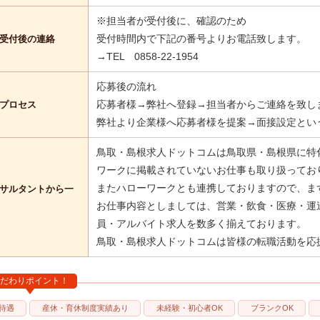
※担当者が受付後に、確認のため
受付時間内で下記の番号よりお電話致します。
受付後の連絡
→TEL 0858-22-1954
応募後の流れ
応募者様→弊社へ登録→担当者からご連絡を致し
プロセス
弊社より企業様へ応募者様を提案→面接設定とい
鳥取・島根求人ドットコムは鳥取県・島根県に特
ワークに掲載されていないお仕事も取り扱ってお
またハローワークとも連携しておりますので、ま
サルタントから一
お仕事内容としましては、営業・飲食・医療・運
員・アルバイト求人を数多く揃えております。
鳥取・島根求人ドットコムは皆様の転職活動を応
だわりポイント！
待遇
産休・育休制度実績あり
未経験・初心者OK
ブランクOK