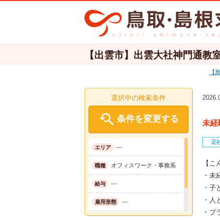
【出雲市】出雲大社神門通教室の
選択中の検索条件
2026

条件を変更する
未経
正
---
エリア
【こ
オフィスワーク・事務系
職種
・未
---
給与
・子
・人
---
雇用形態
・プ