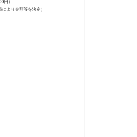
00円）
業績により金額等を決定）
）