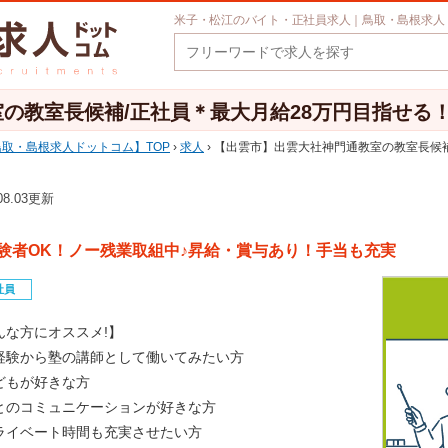
米子・松江のバイト・正社員求人｜鳥取・島根求人
教室長候補/正社員＊最大月給28万円目指せる！OF-
鳥取・島根求人ドットコム
TOP
›
求人
› 【出雲市】出雲大社神門通教室の教室長候補/
.08.03更新
験者OK！ノー残業取組中♪昇給・賞与あり！手当も充実
社員
んな方にオススメ!】
経験から塾の講師として働いてみたい方
どもが好きな方
とのコミュニケーションが好きな方
ライベート時間も充実させたい方