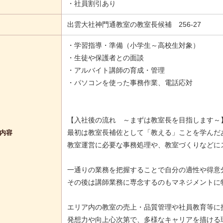
・社員割引あり
出雲大社神門通教室の教室長候補 256-27
・学習指導・準備（小学生～高校生対象）
・生徒や保護者との面談
・アルバイト講師の育成・管理
・パソコンを使った事務作業、電話応対
【入社後の流れ ～まずは教室長を目指します～
最初は教室長補佐として「教える」ことを学んだ
内容
教室運営に必要な事務処理や、教室づくりなどに
一通りの業務を把握することで自分の適性や得意
その後は講師業務に専念するのもマネジメントに
エリア内の教室の売上・品質管理や社員教育等に
発想力や向上心次第で、多様なキャリアを描ける