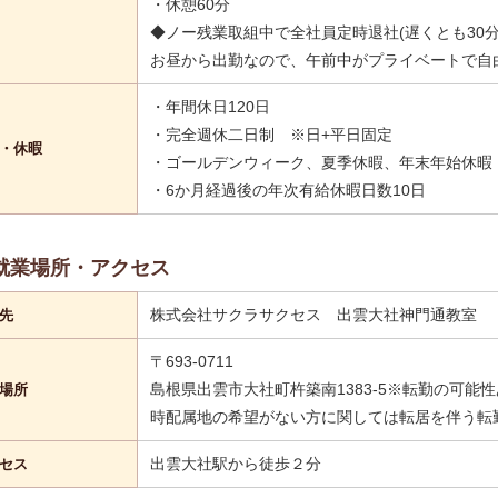
・休憩60分
◆ノー残業取組中で全社員定時退社(遅くとも30分
お昼から出勤なので、午前中がプライベートで自
・年間休日120日
・完全週休二日制 ※日+平日固定
・休暇
・ゴールデンウィーク、夏季休暇、年末年始休暇（
・6か月経過後の年次有給休暇日数10日
就業場所・アクセス
株式会社サクラサクセス 出雲大社神門通教室
先
〒693-0711
島根県出雲市大社町杵築南1383-5※転勤の可能
場所
時配属地の希望がない方に関しては転居を伴う転
出雲大社駅から徒歩２分
セス