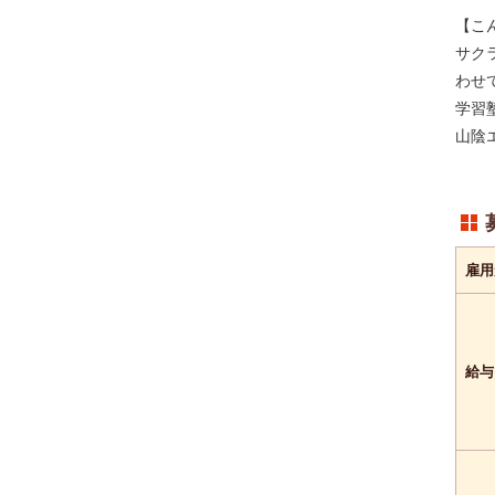
---
こだわり条件
【こ
---
キーワード
サク
わせ
学習
山陰
雇用
給与