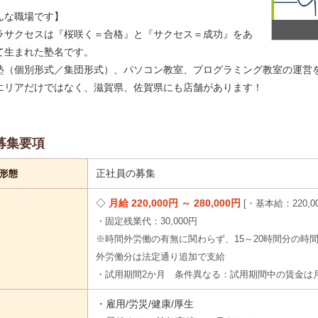
んな職場です】
ラサクセスは『桜咲く＝合格』と『サクセス＝成功』をあ
て生まれた塾名です。
塾（個別形式／集団形式）、パソコン教室、プログラミング教室の運営
エリアだけではなく、滋賀県、佐賀県にも店舗があります！
募集要項
正社員の募集
形態
月給 220,000円 ～ 280,000円
・基本給：220,00
・固定残業代：30,000円
※時間外労働の有無に関わらず、15～20時間分の時
外労働分は法定通り追加で支給
・試用期間2か月 条件異なる：試用期間中の賃金は月額2
・雇用/労災/健康/厚生