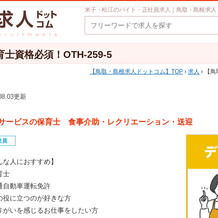
米子・松江のバイト・正社員求人｜鳥取・島根求人
資格必須！OTH-259-5
鳥取・島根求人ドットコム
TOP
›
求人
› 【
.08.03更新
サービスの保育士 食事介助・レクリエーション・送迎
社員
んな人におすすめ】
育士
通自動車運転免許
の役に立つのが好きな方
りがいを感じるお仕事をしたい方