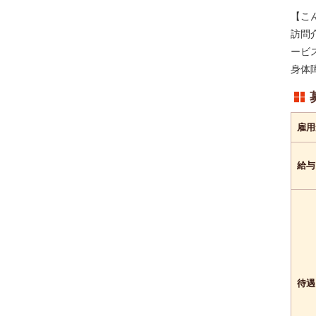
---
こだわり条件
【こ
---
キーワード
訪問
ービ
身体
雇用
給与
待遇