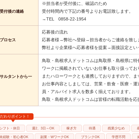
※担当者が受付後に、確認のため
受付時間内で下記の番号よりお電話致します。
受付後の連絡
→TEL 0858-22-1954
応募後の流れ
応募者様→弊社へ登録→担当者からご連絡を致し
プロセス
弊社より企業様へ応募者様を提案→面接設定とい
鳥取・島根求人ドットコムは鳥取県・島根県に特
ワークに掲載されていないお仕事も取り扱ってお
またハローワークとも連携しておりますので、ま
サルタントから一
お仕事内容としましては、営業・飲食・医療・運
員・アルバイト求人を数多く揃えております。
鳥取・島根求人ドットコムは皆様の転職活動を応
だわりポイント！
シフト・休日
週2、3日～OK
稼ぎ方
待遇
残業少なめ
未経験・初心者OK
副業・WワークOK
ブランクOK
学歴不問