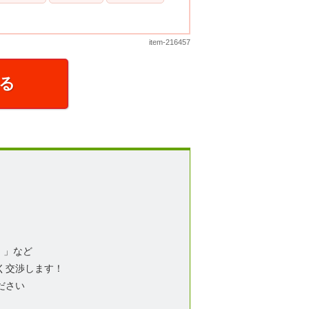
item-216457
る
！」など
く交渉します！
ださい