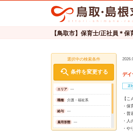
【鳥取市】保育士/正社員＊保育士
選択中の検索条件
2026

条件を変更する
デイ
正
---
エリア
【こ
介護・福祉系
職種
・保
---
給与
・普
・人
---
雇用形態
・や