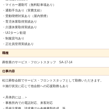
・マイカー通勤可（無料駐車場あり）
・通勤手当あり（実費支給）
・受動喫煙対策あり（屋内禁煙）
・育児休業取得実績あり
・介護休業取得実績あり
・UIJターン歓迎
・制服貸与あり
・正社員登用実績あり
職種
葬祭業のサービス・フロントスタッフ SA-17-14
仕事内容
松江葬祭会館でサービス・フロントスタッフとして勤務いただきます。
※施行状況に応じて他会館への応援勤務もあり
＜具体的には…＞
・事務所内での電話対応、来客対応
・受発注業務、請求書ほか各種書類作成 等