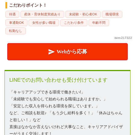
こだわりポイント！
待遇
産休・育休制度実績あり
未経験・初心者OK
職場環境
車通勤OK
女性が多い職場
こだわり条件
年齢不問
転勤なし
item-217322

Webから応募
LINEでのお問い合わせも受け付けています
「キャリアアップできる環境で働きたい!」
「未経験でも安心して始められる職場はありますか。」
「安定した収入を得られる環境を探しています。」
など、ご相談も歓迎♪ 「もう少し給料を多く！」「休みはちゃん
と欲しい！」など
直接はなかなか言えないけれど大事なこと、キャリアアドバイザ
ーがうまく交渉します！