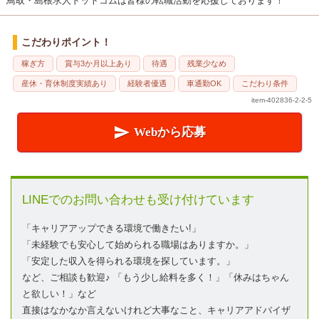
鳥取・島根求人ドットコムは皆様の転職活動を応援しております！
こだわりポイント！
稼ぎ方
賞与3か月以上あり
待遇
残業少なめ
産休・育休制度実績あり
経験者優遇
車通勤OK
こだわり条件
item-402836-2-2-5

Webから応募
LINEでのお問い合わせも受け付けています
「キャリアアップできる環境で働きたい!」
「未経験でも安心して始められる職場はありますか。」
「安定した収入を得られる環境を探しています。」
など、ご相談も歓迎♪ 「もう少し給料を多く！」「休みはちゃん
と欲しい！」など
直接はなかなか言えないけれど大事なこと、キャリアアドバイザ