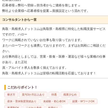
応募者様→弊社へ登録→担当者からご連絡を致します→
弊社より企業様へ応募者様を提案→面接設定という流れです。
コンサルタントから一言
鳥取・島根求人ドットコムは鳥取県・島根県に特化した転職支援サービス
ですので、ハロー
ワークに掲載されていないお仕事も取り扱っております。
またハローワークとも連携しておりますので、まずはお気軽にご相談くだ
さい。
お仕事内容としましては、営業・飲食・医療・運送など様々な業種の仕事
があり、また正社
員・アルバイト求人を数多く揃えております。
鳥取・島根求人ドットコムは皆様の転職活動を応援しております！
こだわりポイント！
稼ぎ方
賞与3か月以上あり
待遇
残業少なめ
産休・育休制度実績あり
未経験・初心者OK
副業・WワークOK
車通勤OK
こだわり条件
転勤なし