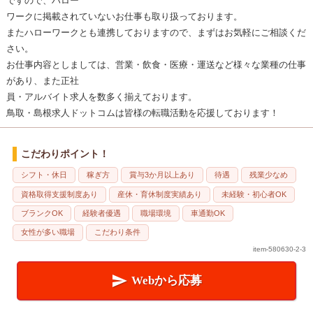
ですので、ハロー
ワークに掲載されていないお仕事も取り扱っております。
またハローワークとも連携しておりますので、まずはお気軽にご相談くだ
さい。
お仕事内容としましては、営業・飲食・医療・運送など様々な業種の仕事
があり、また正社
員・アルバイト求人を数多く揃えております。
鳥取・島根求人ドットコムは皆様の転職活動を応援しております！
こだわりポイント！
シフト・休日
稼ぎ方
賞与3か月以上あり
待遇
残業少なめ
資格取得支援制度あり
産休・育休制度実績あり
未経験・初心者OK
ブランクOK
経験者優遇
職場環境
車通勤OK
女性が多い職場
こだわり条件
item-580630-2-3

Webから応募