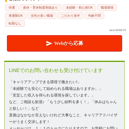
待遇
産休・育休制度実績あり
未経験・初心者OK
職場環境
車通勤OK
女性が多い職場
こだわり条件
年齢不問
転勤なし
item-608676

Webから応募
LINEでのお問い合わせも受け付けています
「キャリアアップできる環境で働きたい!」
「未経験でも安心して始められる職場はありますか。」
「安定した収入を得られる環境を探しています。」
など、ご相談も歓迎♪ 「もう少し給料を多く！」「休みはちゃん
と欲しい！」など
直接はなかなか言えないけれど大事なこと、キャリアアドバイザ
ーがうまく交渉します！
メッセージは、１：１のトークになりますので、お気軽にお問い