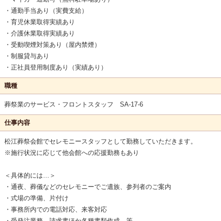
・通勤手当あり（実費支給）
・育児休業取得実績あり
・介護休業取得実績あり
・受動喫煙対策あり（屋内禁煙）
・制服貸与あり
・正社員登用制度あり（実績あり）
職種
葬祭業のサービス・フロントスタッフ SA-17-6
仕事内容
松江葬祭会館でセレモニースタッフとして勤務していただきます。
※施行状況に応じて他会館への応援勤務もあり
＜具体的には…＞
・通夜、葬儀などのセレモニーでご遺族、参列者のご案内
・式場の準備、片付け
・事務所内での電話対応、来客対応
・受発注業務、請求書ほか各種書類作成 等