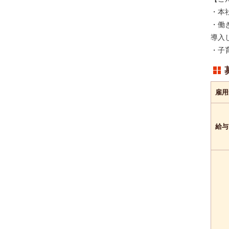
学歴不問
こだわり条件
・本
---
キーワード
・働
導入
・子
雇用
給与