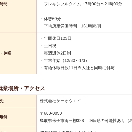
フレキシブルタイム：7時00分〜21時00分
時間
・休憩60分
・平均所定労働時間：161時間/月
・年間休日123日
・土日祝
・毎週週休2日制
・休暇
・年末年始（12/30～1/3）
・有給休暇日数11日※入社と同時に付与
就業場所・アクセス
株式会社ケーオウエイ
先
〒683-0853
場所
鳥取県米子市両三柳328 ※転勤の可能性あり（