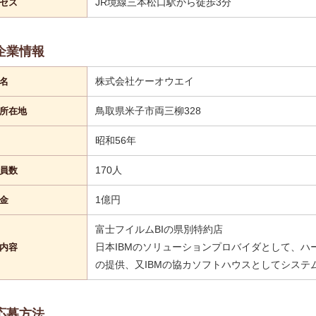
JR境線三本松口駅から徒歩3分
セス
企業情報
株式会社ケーオウエイ
名
鳥取県米子市両三柳328
所在地
昭和56年
170人
員数
1億円
金
富士フイルムBIの県別特約店
日本IBMのソリューションプロバイダとして、ハ
内容
の提供、又IBMの協カソフトハウスとしてシステ
応募方法