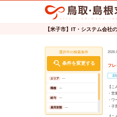
【米子市】IT・システム会社のソ
選択中の検索条件
2026

条件を変更する
フレ
正
---
エリア
【こ
---
職種
・営
---
給与
・ワ
・子
---
雇用形態
【こ