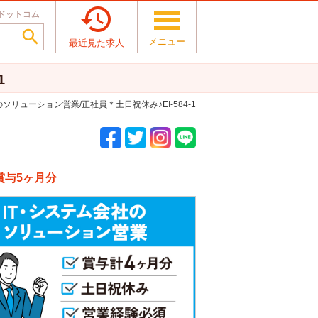

ドットコム

メニュー
最近見た求人
1
ソリューション営業/正社員＊土日祝休み♪EI-584-1
賞与5ヶ月分