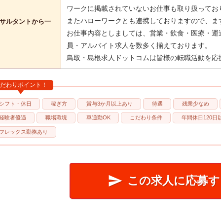
ワークに掲載されていないお仕事も取り扱ってお
またハローワークとも連携しておりますので、ま
サルタントから一
お仕事内容としましては、営業・飲食・医療・運
員・アルバイト求人を数多く揃えております。
鳥取・島根求人ドットコムは皆様の転職活動を応
だわりポイント！
シフト・休日
稼ぎ方
賞与3か月以上あり
待遇
残業少なめ
経験者優遇
職場環境
車通勤OK
こだわり条件
年間休日120日
フレックス勤務あり

この求人に応募す
簡単20秒!