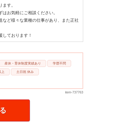
ります。
ずはお気軽にご相談ください。
送など様々な業種の仕事があり、また正社
援しております！
産休・育休制度実績あり
学歴不問
以上
土日祝 休み
item-737763
る