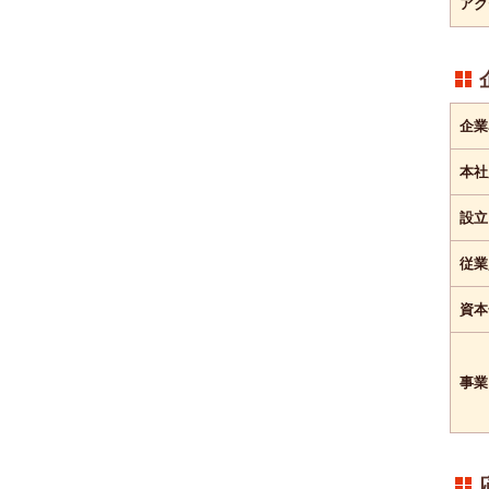
アク
企業
本社
設立
従業
資本
事業