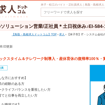
米子・松江のバイト・正社員求人｜鳥取・島根求人
リューション営業/正社員＊土日祝休み♪EI-584-
鳥取・島根求人ドットコム
TOP
›
求人
› 【米子市】IT・システム会社の
.08.03更新
ックスタイム＆テレワーク制導入・産休育休の復帰率100％・
社員
んな方におすすめ】
業の経験のある方
ークライフバランスを重視したい方
育てと仕事を両立したい方
んな職場です】