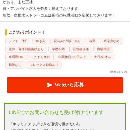
があり、また正社
員・アルバイト求人を数多く揃えております。
鳥取・島根求人ドットコムは皆様の転職活動を応援しております！
こだわりポイント！
シフト・休日
稼ぎ方
賞与3か月以上あり
待遇
残業少なめ
産休・育休制度実績あり
学歴不問
経験者優遇
職場環境
車通勤OK
こだわり条件
年間休日120日以上
土日祝 休み
転勤なし
フレックス勤務あり
item-737770

Webから応募
LINEでのお問い合わせも受け付けています
「キャリアアップできる環境で働きたい!」