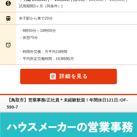

試用期間3ヶ月（同条件）

米子駅から車で20分
・8時50分～18時00分
・休憩70分

・時間外労働：月平均10時間
・平均所定労働時間：163時間/月

詳細を見る
【鳥取市】営業事務/正社員＊未経験歓迎！年間休日121日♪OF-
590-7