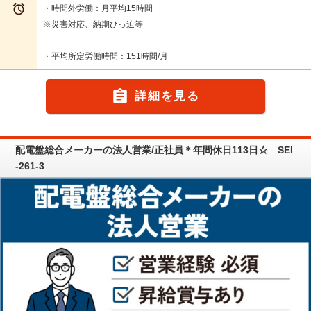

・時間外労働：月平均15時間
※災害対応、納期ひっ迫等
・平均所定労働時間：151時間/月

詳細を見る
配電盤総合メーカーの法人営業/正社員＊年間休日113日☆ SEI
-261-3