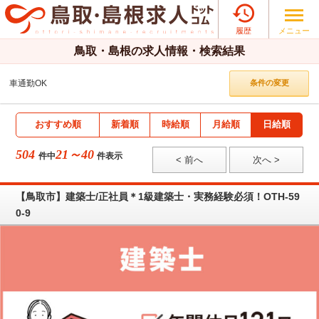

メニュー
履歴
鳥取・島根の求人情報・検索結果
車通勤OK
条件の変更
おすすめ順
新着順
時給順
月給順
日給順
504
21～40
件中
件表示
< 前へ
次へ >
【鳥取市】建築士/正社員＊1級建築士・実務経験必須！OTH-59
0-9