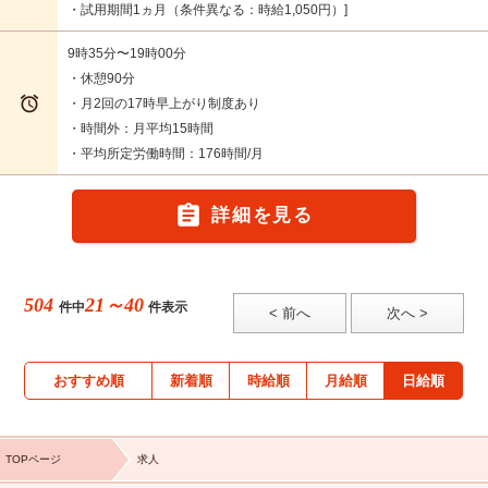
・試用期間1ヵ月（条件異なる：時給1,050円）
9時35分〜19時00分
・休憩90分

・月2回の17時早上がり制度あり
・時間外：月平均15時間
・平均所定労働時間：176時間/月

詳細を見る
504
21～40
件中
件表示
< 前へ
次へ >
おすすめ順
新着順
時給順
月給順
日給順
TOPページ
求人