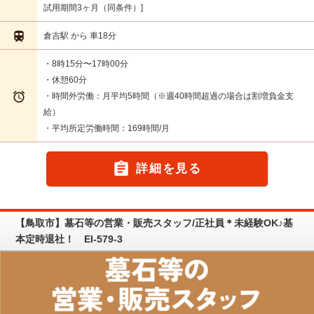
試用期間3ヶ月（同条件）

倉吉駅 から 車18分
・8時15分〜17時00分
・休憩60分

・時間外労働：月平均5時間（※週40時間超過の場合は割増負金支
給）
・平均所定労働時間：169時間/月

詳細を見る
【鳥取市】墓石等の営業・販売スタッフ/正社員＊未経験OK♪基
本定時退社！ EI-579-3