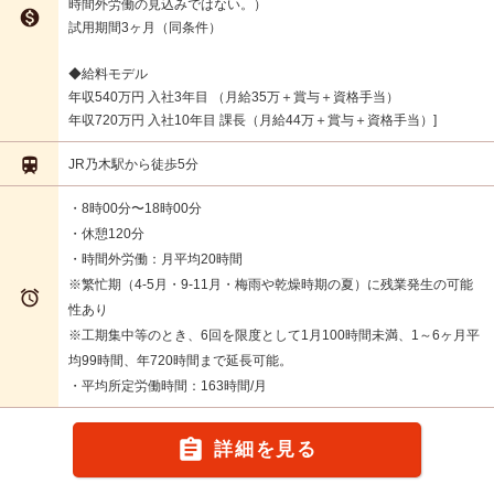
時間外労働の見込みではない。）

試用期間3ヶ月（同条件）
◆給料モデル
年収540万円 入社3年目 （月給35万＋賞与＋資格手当）
年収720万円 入社10年目 課長（月給44万＋賞与＋資格手当）

JR乃木駅から徒歩5分
・8時00分〜18時00分
・休憩120分
・時間外労働：月平均20時間
※繁忙期（4-5月・9-11月・梅雨や乾燥時期の夏）に残業発生の可能

性あり
※工期集中等のとき、6回を限度として1月100時間未満、1～6ヶ月平
均99時間、年720時間まで延長可能。
・平均所定労働時間：163時間/月

詳細を見る