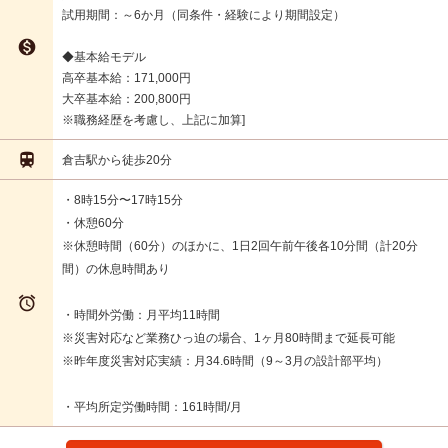
試用期間：～6か月（同条件・経験により期間設定）

◆基本給モデル
高卒基本給：171,000円
大卒基本給：200,800円
※職務経歴を考慮し、上記に加算

倉吉駅から徒歩20分
・8時15分〜17時15分
・休憩60分
※休憩時間（60分）のほかに、1日2回午前午後各10分間（計20分
間）の休息時間あり

・時間外労働：月平均11時間
※災害対応など業務ひっ迫の場合、1ヶ月80時間まで延長可能
※昨年度災害対応実績：月34.6時間（9～3月の設計部平均）
・平均所定労働時間：161時間/月