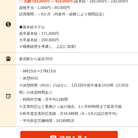
月給 181,000円 ～ 410,000円
基本給：180,000円～330,000円
資格手当：1,000円～80,000円
試用期間：～6か月（同条件・経験により期間設定）

◆基本給モデル
高卒基本給：171,000円
大卒基本給：200,800円
※職務経歴を考慮し、上記に加算

倉吉駅から徒歩20分
・8時15分〜17時15分
・休憩60分
※休憩時間（60分）のほかに、1日2回午前午後各10分間（計20分
間）の休息時間あり

・時間外労働：月平均11時間
※災害対応など業務ひっ迫の場合、1ヶ月80時間まで延長可能
※昨年度災害対応実績：月34.6時間（9～3月の設計部平均）
・平均所定労働時間：161時間/月