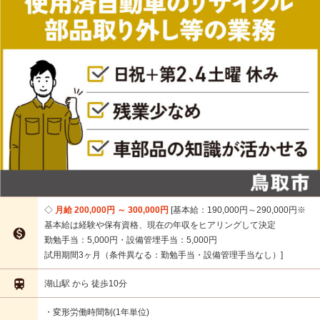
月給 200,000円 ～ 300,000円
基本給：190,000円～290,000円※
基本給は経験や保有資格、現在の年収をヒアリングして決定

勤勉手当：5,000円・設備管埋手当：5,000円
試用期間3ヶ月（条件異なる：勤勉手当・設備管理手当なし）

湖山駅 から 徒歩10分
・変形労働時間制(1年単位)