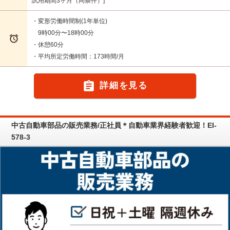
試用期間3ヶ月（同条件）
・変形労働時間制(1年単位)
9時00分〜18時00分

・休憩60分
・平均所定労働時間：173時間/月

詳細を見る
中古自動車部品の販売業務/正社員＊自動車業界経験者歓迎！EI-
578-3