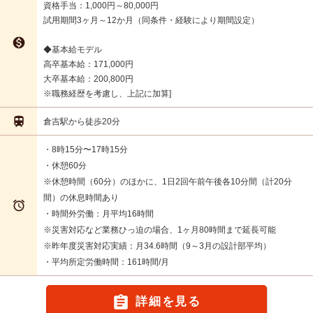
資格手当：1,000円～80,000円
試用期間3ヶ月～12か月（同条件・経験により期間設定）

◆基本給モデル
高卒基本給：171,000円
大卒基本給：200,800円
※職務経歴を考慮し、上記に加算

倉吉駅から徒歩20分
・8時15分〜17時15分
・休憩60分
※休憩時間（60分）のほかに、1日2回午前午後各10分間（計20分
間）の休息時間あり

・時間外労働：月平均16時間
※災害対応など業務ひっ迫の場合、1ヶ月80時間まで延長可能
※昨年度災害対応実績：月34.6時間（9～3月の設計部平均）
・平均所定労働時間：161時間/月

詳細を見る