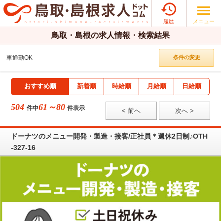

メニュー
履歴
鳥取・島根の求人情報・検索結果
車通勤OK
条件の変更
おすすめ順
新着順
時給順
月給順
日給順
504
61～80
件中
件表示
< 前へ
次へ >
ドーナツのメニュー開発・製造・接客/正社員＊週休2日制♪OTH
-327-16