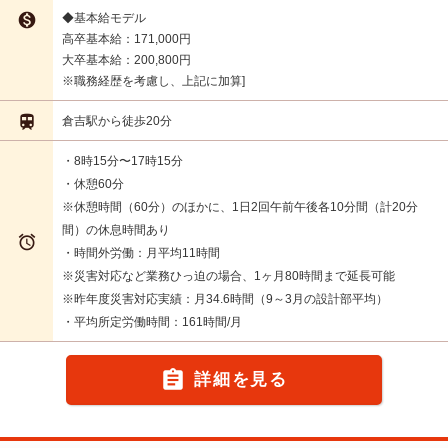

◆基本給モデル
高卒基本給：171,000円
大卒基本給：200,800円
※職務経歴を考慮し、上記に加算

倉吉駅から徒歩20分
・8時15分〜17時15分
・休憩60分
※休憩時間（60分）のほかに、1日2回午前午後各10分間（計20分
間）の休息時間あり

・時間外労働：月平均11時間
※災害対応など業務ひっ迫の場合、1ヶ月80時間まで延長可能
※昨年度災害対応実績：月34.6時間（9～3月の設計部平均）
・平均所定労働時間：161時間/月

詳細を見る