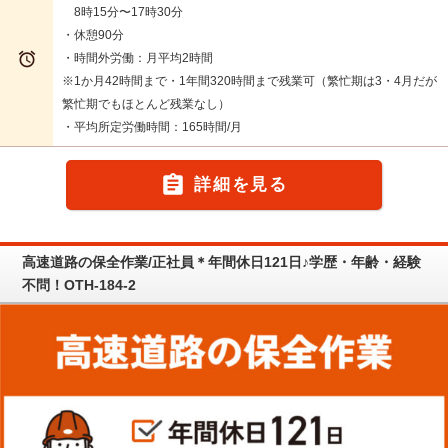
8時15分〜17時30分
・休憩90分

・時間外労働：月平均2時間
※1か月42時間まで・1年間320時間まで残業可（繁忙期は3・4月だが
繁忙期でもほとんど残業なし）
・平均所定労働時間：165時間/月

詳細を見る
高速道路の保全作業/正社員＊年間休日121日♪学歴・年齢・経験
不問！OTH-184-2