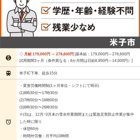
月給 179,000円 ～ 278,600円
基本給：179,000円～278,600円

試用期間3ヶ月（条件異なる：6か月間は日給8,950円～14,000円）

米子IC下車、徒歩15分
・変形労働時間制(1ヶ月単位・シフトにて明示)
(1)8時30分〜17時30分
(2)7時00分〜16時00分
(3)8時30分〜26時30分
※(3)は、12月~3月末の雪水作業期間または緊急災害防止作業が集中

した時に限り
・休憩60分
・時間外労働：月平均10時間