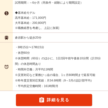
試用期間：～6か月（同条件・経験により期間設定）

◆基本給モデル
高卒基本給：171,000円
大卒基本給：200,800円
※職務経歴を考慮し、上記に加算

倉吉駅から徒歩20分
・8時15分〜17時15分
・休憩60分
※休憩時間（60分）のほかに、1日2回午前午後各10分間（計20分
間）の休息時間あり

・時間外労働：月平均11時間
※災害対応など業務ひっ迫の場合、1ヶ月80時間まで延長可能
※昨年度災害対応実績：月34.6時間（9～3月の設計部平均）
・平均所定労働時間：161時間/月

詳細を見る