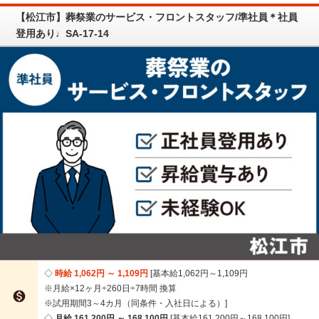
【松江市】葬祭業のサービス・フロントスタッフ/準社員＊社員
登用あり♩SA-17-14
時給 1,062円 ～ 1,109円
基本給1,062円～1,109円
※月給×12ヶ月÷260日÷7時間 換算

※試用期間3～4カ月（同条件・入社日による）
月給 161,200円 ～ 168,100円
基本給161,200円～168,100円