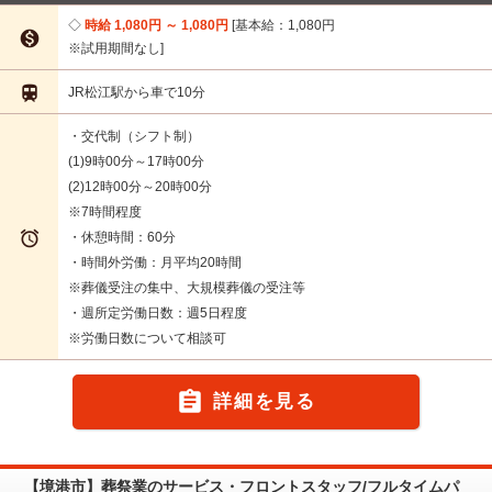
時給 1,080円 ～ 1,080円
基本給：1,080円

※試用期間なし

JR松江駅から車で10分
・交代制（シフト制）
(1)9時00分～17時00分
(2)12時00分～20時00分
※7時間程度

・休憩時間：60分
・時間外労働：月平均20時間
※葬儀受注の集中、大規模葬儀の受注等
・週所定労働日数：週5日程度
※労働日数について相談可

詳細を見る
【境港市】葬祭業のサービス・フロントスタッフ/フルタイムパ