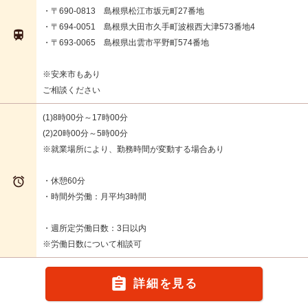
・〒690-0813 島根県松江市坂元町27番地
・〒694-0051 島根県大田市久手町波根西大津573番地4

・〒693-0065 島根県出雲市平野町574番地
※安来市もあり
ご相談ください
(1)8時00分～17時00分
(2)20時00分～5時00分
※就業場所により、勤務時間が変動する場合あり

・休憩60分
・時間外労働：月平均3時間
・週所定労働日数：3日以内
※労働日数について相談可

詳細を見る