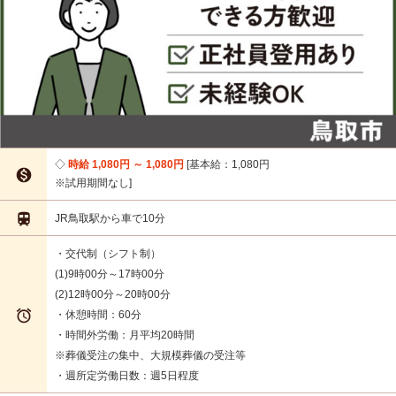
時給 1,080円 ～ 1,080円
基本給：1,080円

※試用期間なし

JR鳥取駅から車で10分
・交代制（シフト制）
(1)9時00分～17時00分
(2)12時00分～20時00分

・休憩時間：60分
・時間外労働：月平均20時間
※葬儀受注の集中、大規模葬儀の受注等
・週所定労働日数：週5日程度