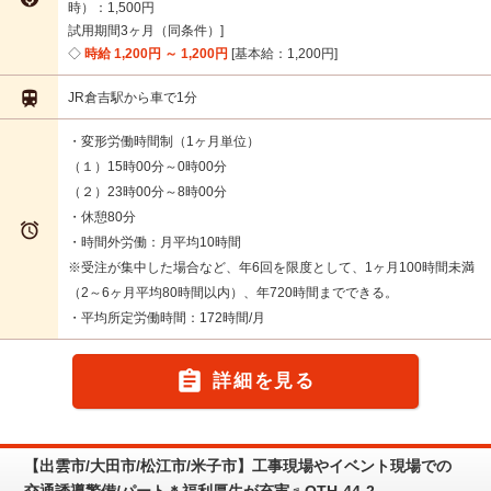
時）：1,500円
試用期間3ヶ月（同条件）
時給 1,200円 ～ 1,200円
基本給：1,200円

JR倉吉駅から車で1分
・変形労働時間制（1ヶ月単位）
（１）15時00分～0時00分
（２）23時00分～8時00分
・休憩80分

・時間外労働：月平均10時間
※受注が集中した場合など、年6回を限度として、1ヶ月100時間未満
（2～6ヶ月平均80時間以内）、年720時間までできる。
・平均所定労働時間：172時間/月

詳細を見る
【出雲市/大田市/松江市/米子市】工事現場やイベント現場での
交通誘導警備/パート＊福利厚生が充実♬OTH-44-2