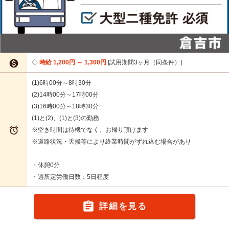

時給 1,200円 ～ 1,300円
試用期間3ヶ月（同条件）
(1)6時00分～8時30分
(2)14時00分～17時00分
(3)16時00分～18時30分
(1)と(2)、(1)と(3)の勤務

※空き時間は待機でなく、お帰り頂けます
※道路状況・天候等により終業時間がずれ込む場合があり
・休憩0分
・週所定労働日数：5日程度

詳細を見る