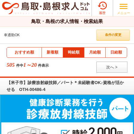

メニュー
履歴
鳥取・島根の求人情報・検索結果
車通勤OK
条件の変更
おすすめ順
新着順
時給順
月給順
日給順
505
1～20
件中
件表示
次へ >
【米子市】診療放射線技師／パート＊未経験者OK♪資格が活か
せる OTH-00486-4