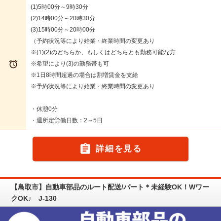
(1)5時00分～9時30分
(2)14時00分～20時30分
(3)15時00分～20時00分
（予約状況等により始業・終業時間の変更あり
※(1)(2)のどちらか、もしくはどちらとも勤務可能な方

※希望により(3)の勤務帯も可
※1日8時間超過の場合は割増賃金を支給
※予約状況等により始業・終業時間の変更あり
・休憩0分
・週所定労働日数：2～5日

詳細を見る
【鳥取市】自動車部品のルート配送/パート＊未経験OK！Wワー
クOK♪ J-130