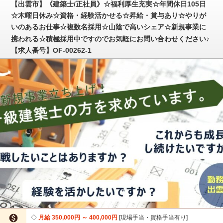
【出雲市】《建築士/正社員》☆福利厚生充実☆年間休日105日
☆木曜日休み☆資格・経験活かせる☆昇給・賞与あり☆やりが
いのあるお仕事☆複数名採用☆山陰で高いシェア☆新規事業に
携われる☆積極採用中ですのでお気軽にお問い合わせください♪
【求人番号】OF-00262-1

月給 350,000円 ～ 400,000円
現場手当・資格手当有り