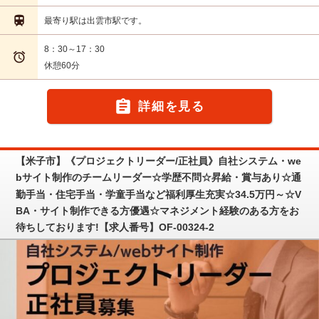

最寄り駅は出雲市駅です。
8：30～17：30

休憩60分

詳細を見る
【米子市】《プロジェクトリーダー/正社員》自社システム・we
bサイト制作のチームリーダー☆学歴不問☆昇給・賞与あり☆通
勤手当・住宅手当・学童手当など福利厚生充実☆34.5万円～☆V
BA・サイト制作できる方優遇☆マネジメント経験のある方をお
待ちしております!【求人番号】OF-00324-2