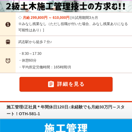
月給 299,800円 ～ 610,000円
※試用期間3カ月

※みなし残業なし（ただし役職が付いた場合、みなし残業ありになる
可能性はあり）

武志駅から徒歩７分♪
・8:30～17:30

・休憩60分
・平均所定労働時間：165時間/月

詳細を見る
施工管理/正社員＊年間休日120日♪未経験でも月給30万円～スタ
ート！OTH-581-1