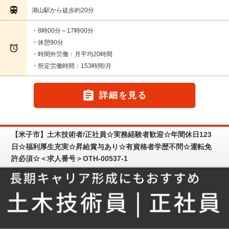

湖山駅から徒歩約20分
・8時00分～17時00分
・休憩90分

・時間外労働：月平均20時間
・所定労働時間：153時間/月

詳細を見る
【米子市】土木技術者/正社員☆実務経験者歓迎☆年間休日123
日☆福利厚生充実☆昇給賞与あり☆有資格者学歴不問☆運転免
許必須☆＜求人番号＞OTH-00537-1