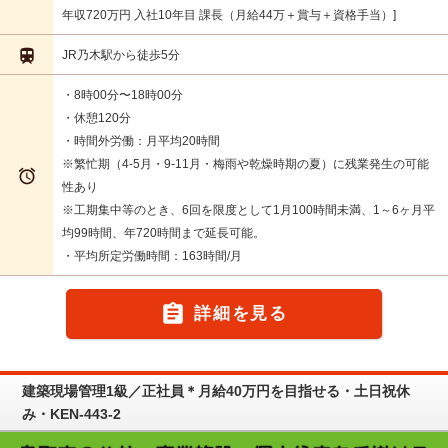
年収720万円 入社10年目 課長（月給44万＋賞与＋資格手当）

JR乃木駅から徒歩5分
・8時00分〜18時00分
・休憩120分
・時間外労働：月平均20時間
※繁忙期（4-5月・9-11月・梅雨や乾燥時期の夏）に残業発生の可能

性あり
※工期集中等のとき、6回を限度として1月100時間未満、1～6ヶ月平
均99時間、年720時間まで延長可能。
・平均所定労働時間：163時間/月

詳細を見る
建築現場管理1級／正社員＊月給40万円を目指せる・土日祝休
み・KEN-443-2