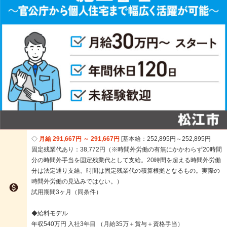
月給 291,667円 ～ 291,667円
基本給：252,895円～252,895円
固定残業代あり：38,772円（※時間外労働の有無にかかわらず20時間
分の時間外手当を固定残業代として支給。20時間を超える時間外労働
分は法定通り支給。時間は固定残業代の積算根拠となるもの。実際の
時間外労働の見込みではない。）

試用期間3ヶ月（同条件）
◆給料モデル
年収540万円 入社3年目 （月給35万＋賞与＋資格手当）