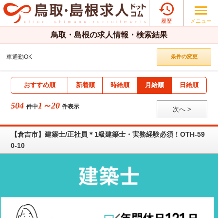

メニュー
履歴
鳥取・島根の求人情報・検索結果
車通勤OK
条件の変更
おすすめ順
新着順
時給順
月給順
日給順
504
1～20
件中
件表示
次へ >
【倉吉市】建築士/正社員＊1級建築士・実務経験必須！OTH-59
0-10