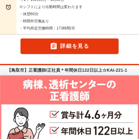

※シフトにより出勤時間は変わります
・休憩60分
・時間外労働あり
・平均所定労働時間：173時間/月

詳細を見る
【鳥取市】正看護師/正社員＊年間休日122日以上☆KAI-221-1