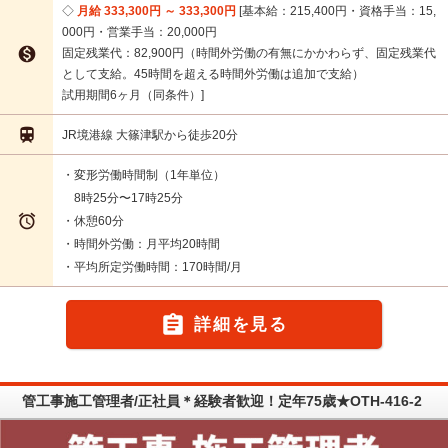
月給 333,300円 ～ 333,300円
基本給：215,400円・資格手当：15,
000円・営業手当：20,000円

固定残業代：82,900円（時間外労働の有無にかかわらず、固定残業代
として支給。45時間を超える時間外労働は追加で支給）
試用期間6ヶ月（同条件）

JR境港線 大篠津駅から徒歩20分
・変形労働時間制（1年単位）
8時25分〜17時25分

・休憩60分
・時間外労働：月平均20時間
・平均所定労働時間：170時間/月

詳細を見る
管工事施工管理者/正社員＊経験者歓迎！定年75歳★OTH-416-2