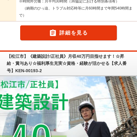
※時間外労働：月平均30時間（36協定における特別条項有）
（納期のひっ迫、トラブル対応時等に月60時間まで年間540時間ま
で）

詳細を見る
【松江市】《建築設計/正社員》月収40万円目指せます！☆昇
給・賞与あり☆福利厚生充実☆資格・経験が活かせる【求人番
号】KEN-00193-2