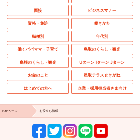
面接
ビジネスマナー
資格・免許
働きかた
職種別
年代別
働くパパママ・子育て
鳥取のくらし・観光
島根のくらし・観光
Uターン Iターン Jターン
お金のこと
星取テラスせきがね
はじめての方へ
企業・採用担当者さま向け
TOPページ
お役立ち情報