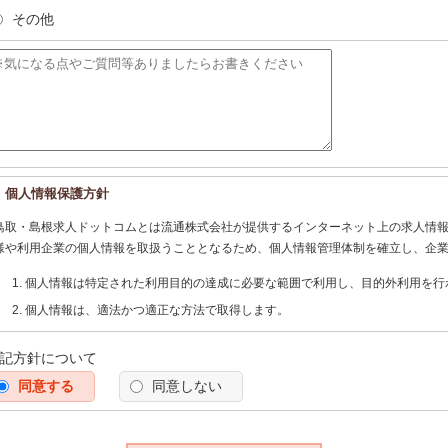
その他
個人情報保護方針
鳥取・島根求人ドットコムとは流通株式会社が提供するインターネット上の求人情
様や利用企業の個人情報を取扱うこととなるため、個人情報管理体制を確立し、企
個人情報は特定された利用目的の達成に必要な範囲で利用し、目的外利用を行
個人情報は、適法かつ適正な方法で取得します。
個人情報は、本人の同意なく第三者に提供しません。
記方針について
個人情報の管理にあたっては、漏洩・滅失・毀損の防止及び是正、その他の安
同意する
う努めます。
同意しない
個人情報保護に関する法令、国の定める指針、業界規範・慣習、公序良俗を遵