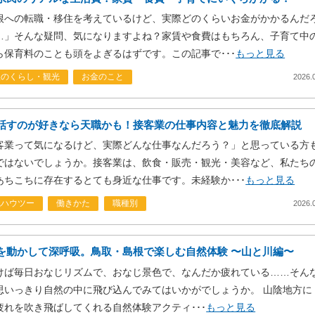
根への転職・移住を考えているけど、実際どのくらいお金がかかるんだ
…」そんな疑問、気になりますよね？家賃や食費はもちろん、子育て中
ら保育料のことも頭をよぎるはずです。この記事で･･･
もっと見る
根のくらし・観光
お金のこと
2026.
話すのが好きなら天職かも！接客業の仕事内容と魅力を徹底解説
客業って気になるけど、実際どんな仕事なんだろう？」と思っている方
ではないでしょうか。接客業は、飲食・販売・観光・美容など、私たち
あちこちに存在するとても身近な仕事です。未経験か･･･
もっと見る
職ハウツー
働きかた
職種別
2026.
を動かして深呼吸。鳥取・島根で楽しむ自然体験 〜山と川編〜
けば毎日おなじリズムで、おなじ景色で、なんだか疲れている……そん
思いっきり自然の中に飛び込んでみてはいかがでしょうか。 山陰地方に
疲れを吹き飛ばしてくれる自然体験アクティ･･･
もっと見る