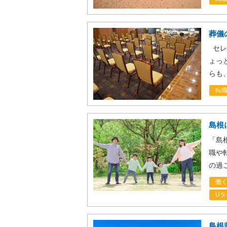
葬儀
セレ
ょっ
らも
転
島根
「島
職や
の過
働
Uタ
島根