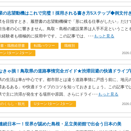
業の志望動機はこれで完璧！採用される書き方5ステップ◆例文付
業を目指すとき、履歴書の志望動機欄で「形に残る仕事がしたい」だけ
担当者の心に響きません。鳥取・島根の建設業界は人手不足ということ
未経験者も積極的に採用中です。この記事では、･･･
もっと見る
歴書・職務経歴書
転職ハウツー
職種別
ーン Iターン Jターン
2026.
なきゃ損！鳥取県の道路事情完全ガイド★渋滞回避の快適ドライブ
県の生活は車が中心です。都市部とは違う道路事情に戸惑う前に、地元
滞あるある」や快適ドライブのコツを知っておきましょう。この記事で
県で主に渋滞が発生する場所や原因、さらにドライ･･･
もっと見る
根のくらし・観光
Uターン Iターン Jターン
2026.
年連続日本一！世界が認めた島根・足立美術館で出会う日本の美