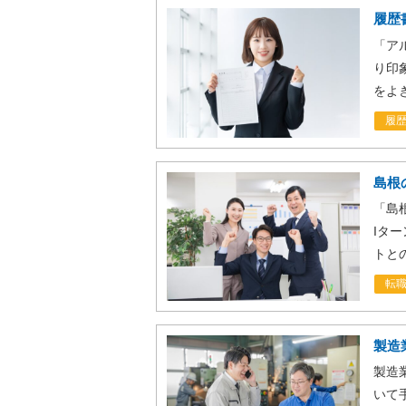
履歴
「ア
り印
をよ
履
島根
「島
Iタ
トと
転
製造
製造
いて