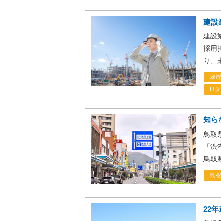
建設
建設
採用
り、
履
Uタ
知ら
鳥取
「渋
鳥取
島
22