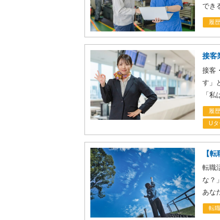
でき
履
接客
接客
す」
「私
履
Uタ
【転
転職
な？
あな
転