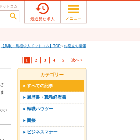

ドットコム

メニュー
最近見た求人
鳥取・島根求人ドットコム
TOP
›
お役立ち情報
1
2
3
4
5
次へ >
カテゴリー
ござ
すべての記事
しま
履歴書・職務経歴書
転職ハウツー
08.07
面接
ビジネスマナー