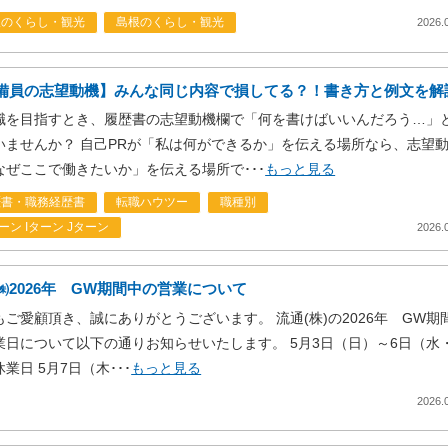
取のくらし・観光
島根のくらし・観光
2026.
備員の志望動機】みんな同じ内容で損してる？！書き方と例文を解
職を目指すとき、履歴書の志望動機欄で「何を書けばいいんだろう…」
いませんか？ 自己PRが「私は何ができるか」を伝える場所なら、志望
なぜここで働きたいか」を伝える場所で･･･
もっと見る
歴書・職務経歴書
転職ハウツー
職種別
ーン Iターン Jターン
2026.
㈱2026年 GW期間中の営業について
もご愛顧頂き、誠にありがとうございます。 流通(株)の2026年 GW期
業日について以下の通りお知らせいたします。 5月3日（日）～6日（水
業日 5月7日（木･･･
もっと見る
2026.