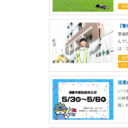
鳥
【警
警備
んで
は「
履
Uタ
流通
いつ
の休
祝）休