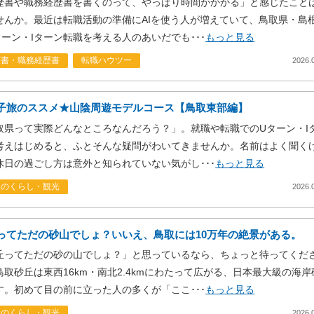
歴書や職務経歴書を書くのって、やっぱり時間がかかる」と感じたこと
せんか。最近は転職活動の準備にAIを使う人が増えていて、鳥取県・島
ターン・Iターン転職を考える人のあいだでも･･･
もっと見る
歴書・職務経歴書
転職ハウツー
2026.
子旅のススメ★山陰周遊モデルコース【鳥取東部編】
取県って実際どんなところなんだろう？」。就職や転職でのUターン・I
考えはじめると、ふとそんな疑問がわいてきませんか。名前はよく聞く
休日の過ごし方は意外と知られていない気がし･･･
もっと見る
取のくらし・観光
2026.
ってただの砂山でしょ？いいえ、鳥取には10万年の絶景がある。
丘ってただの砂の山でしょ？」と思っているなら、ちょっと待ってくだ
鳥取砂丘は東西16km・南北2.4kmにわたって広がる、日本最大級の海岸
す。初めて目の前に立った人の多くが「ここ･･･
もっと見る
取のくらし・観光
2026.