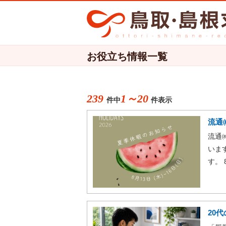
お役立ち情報一覧
239
1～20
件中
件表示
流通
流通
いま
す。 
20