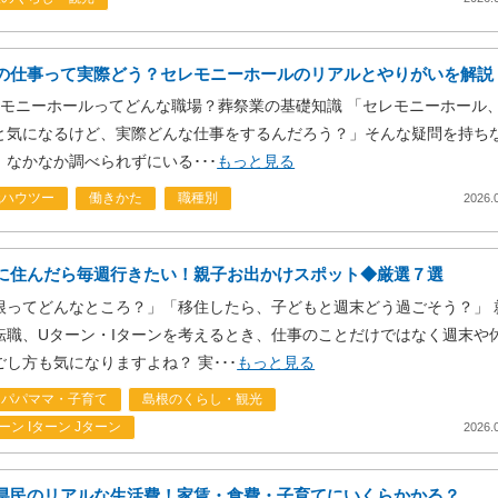
の仕事って実際どう？セレモニーホールのリアルとやりがいを解説
モニーホールってどんな職場？葬祭業の基礎知識 「セレモニーホール
と気になるけど、実際どんな仕事をするんだろう？」そんな疑問を持ち
、なかなか調べられずにいる･･･
もっと見る
職ハウツー
働きかた
職種別
2026.
に住んだら毎週行きたい！親子お出かけスポット◆厳選７選
根ってどんなところ？」「移住したら、子どもと週末どう過ごそう？」 
転職、Uターン・Iターンを考えるとき、仕事のことだけではなく週末や
ごし方も気になりますよね？ 実･･･
もっと見る
くパパママ・子育て
島根のくらし・観光
ーン Iターン Jターン
2026.
県民のリアルな生活費！家賃・食費・子育てにいくらかかる？