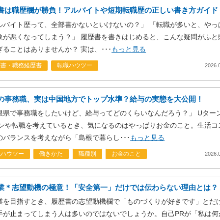
書は職歴欄が勝負！アルバイトや短期転職歴の正しい書き方ガイド
ルバイト歴って、全部書かないといけないの？」 「転職が多いと、やっ
象が悪くなってしまう？」 履歴書を書きはじめると、こんな疑問がふと
ぎることはありませんか？ 実は、･･･
もっと見る
歴書・職務経歴書
転職ハウツー
2026.
の事務職、実は中国地方でトップ水準？給与の実態を大公開！
根県で事務職をしたいけど、給与ってどのくらいなんだろう？」 Uター
ーンや転職を考えているとき、気になるのはやっぱりお金のこと。生活コ
のバランスを考えながら「島根で暮らし･･･
もっと見る
職ハウツー
働きかた
職種別
お金のこと
2026.
業＊志望動機の極意！「安全第一」だけでは伝わらない理由とは？
業を目指すとき、履歴書の志望動機欄で「ものづくりが好きです」とだ
手が止まってしまう人は多いのではないでしょうか。自己PRが「私は何