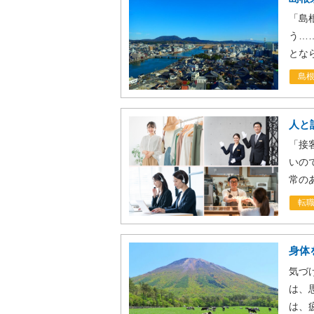
「島
う…
とな
島
人と
「接
いの
常の
転
身体
気づ
は、
は、