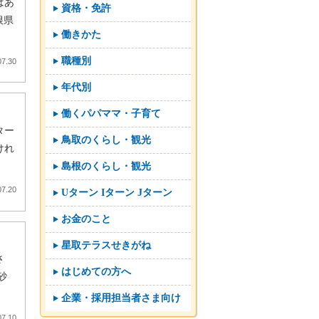
はあ
資格・免許
根県
働きかた
職種別
07.30
年代別
働くパパママ・子育て
ター
鳥取のくらし・観光
けれ
島根のくらし・観光
07.20
Uターン Iターン Jターン
お金のこと
星取テラスせきがね
さ
はじめての方へ
砂
企業・採用担当者さま向け
07.10