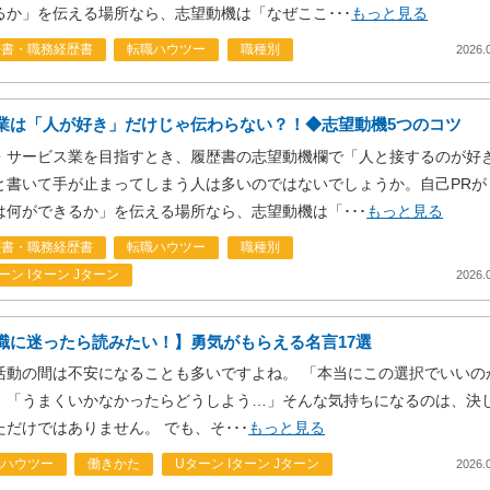
るか」を伝える場所なら、志望動機は「なぜここ･･･
もっと見る
歴書・職務経歴書
転職ハウツー
職種別
2026.
業は「人が好き」だけじゃ伝わらない？！◆志望動機5つのコツ
・サービス業を目指すとき、履歴書の志望動機欄で「人と接するのが好
と書いて手が止まってしまう人は多いのではないでしょうか。自己PRが
は何ができるか」を伝える場所なら、志望動機は「･･･
もっと見る
歴書・職務経歴書
転職ハウツー
職種別
ーン Iターン Jターン
2026.
職に迷ったら読みたい！】勇気がもらえる名言17選
活動の間は不安になることも多いですよね。 「本当にこの選択でいいの
」「うまくいかなかったらどうしよう…」そんな気持ちになるのは、決
ただけではありません。 でも、そ･･･
もっと見る
職ハウツー
働きかた
Uターン Iターン Jターン
2026.