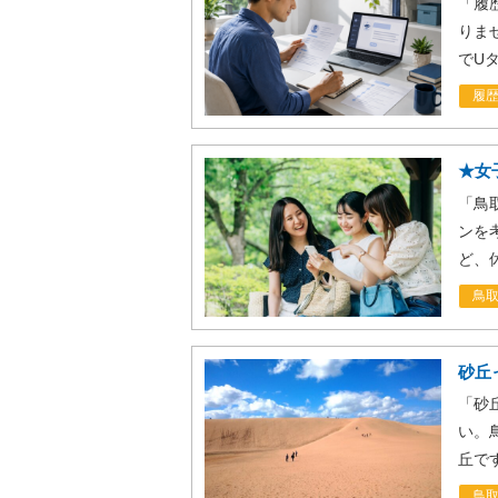
「履
りま
でU
履
★女
「鳥
ンを
ど、
鳥
砂丘
「砂
い。
丘で
鳥