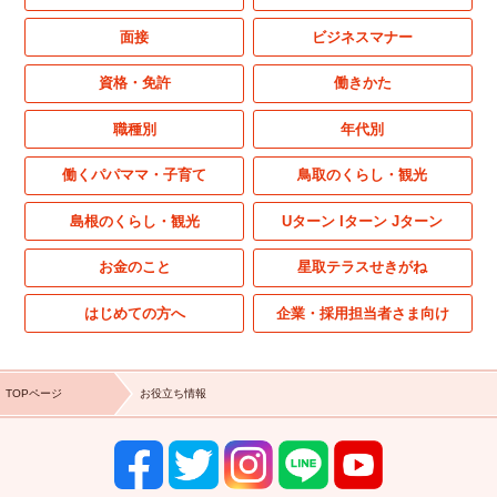
面接
ビジネスマナー
資格・免許
働きかた
職種別
年代別
働くパパママ・子育て
鳥取のくらし・観光
島根のくらし・観光
Uターン Iターン Jターン
お金のこと
星取テラスせきがね
はじめての方へ
企業・採用担当者さま向け
TOPページ
お役立ち情報