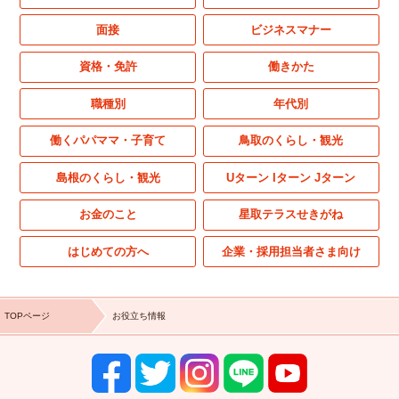
面接
ビジネスマナー
資格・免許
働きかた
職種別
年代別
働くパパママ・子育て
鳥取のくらし・観光
島根のくらし・観光
Uターン Iターン Jターン
お金のこと
星取テラスせきがね
はじめての方へ
企業・採用担当者さま向け
TOPページ
お役立ち情報