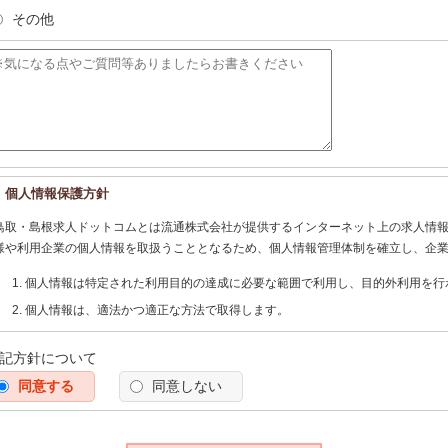
その他
個人情報保護方針
鳥取・島根求人ドットコムとは流通株式会社が提供するインターネット上の求人情
様や利用企業の個人情報を取扱うこととなるため、個人情報管理体制を確立し、企
個人情報は特定された利用目的の達成に必要な範囲で利用し、目的外利用を行
個人情報は、適法かつ適正な方法で取得します。
個人情報は、本人の同意なく第三者に提供しません。
記方針について
個人情報の管理にあたっては、漏洩・滅失・毀損の防止及び是正、その他の安
同意する
う努めます。
同意しない
個人情報保護に関する法令、国の定める指針、業界規範・慣習、公序良俗を遵