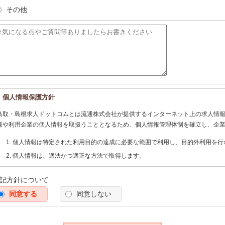
その他
個人情報保護方針
鳥取・島根求人ドットコムとは流通株式会社が提供するインターネット上の求人情
様や利用企業の個人情報を取扱うこととなるため、個人情報管理体制を確立し、企
個人情報は特定された利用目的の達成に必要な範囲で利用し、目的外利用を行
個人情報は、適法かつ適正な方法で取得します。
個人情報は、本人の同意なく第三者に提供しません。
記方針について
個人情報の管理にあたっては、漏洩・滅失・毀損の防止及び是正、その他の安
同意する
う努めます。
同意しない
個人情報保護に関する法令、国の定める指針、業界規範・慣習、公序良俗を遵