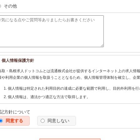
その他
個人情報保護方針
鳥取・島根求人ドットコムとは流通株式会社が提供するインターネット上の求人情
様や利用企業の個人情報を取扱うこととなるため、個人情報管理体制を確立し、企
個人情報は特定された利用目的の達成に必要な範囲で利用し、目的外利用を行
個人情報は、適法かつ適正な方法で取得します。
個人情報は、本人の同意なく第三者に提供しません。
記方針について
個人情報の管理にあたっては、漏洩・滅失・毀損の防止及び是正、その他の安
同意する
う努めます。
同意しない
個人情報保護に関する法令、国の定める指針、業界規範・慣習、公序良俗を遵