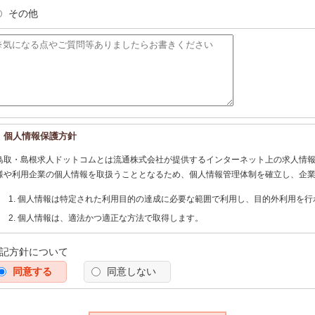
その他
個人情報保護方針
鳥取・島根求人ドットコムとは流通株式会社が提供するインターネット上の求人情
様や利用企業の個人情報を取扱うこととなるため、個人情報管理体制を確立し、企
個人情報は特定された利用目的の達成に必要な範囲で利用し、目的外利用を行
個人情報は、適法かつ適正な方法で取得します。
個人情報は、本人の同意なく第三者に提供しません。
記方針について
個人情報の管理にあたっては、漏洩・滅失・毀損の防止及び是正、その他の安
同意する
う努めます。
同意しない
個人情報保護に関する法令、国の定める指針、業界規範・慣習、公序良俗を遵