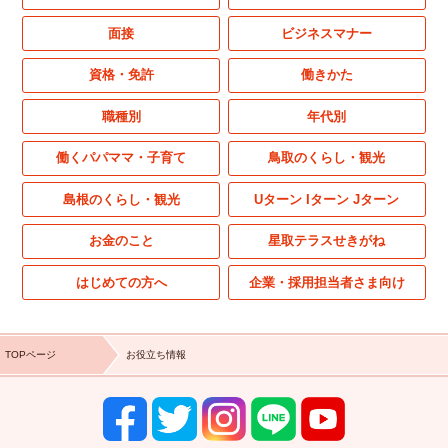
面接
ビジネスマナー
資格・免許
働きかた
職種別
年代別
働くパパママ・子育て
鳥取のくらし・観光
島根のくらし・観光
Uターン Iターン Jターン
お金のこと
星取テラスせきがね
はじめての方へ
企業・採用担当者さま向け
TOPページ
お役立ち情報