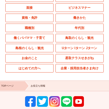
面接
ビジネスマナー
資格・免許
働きかた
職種別
年代別
働くパパママ・子育て
鳥取のくらし・観光
島根のくらし・観光
Uターン Iターン Jターン
お金のこと
星取テラスせきがね
はじめての方へ
企業・採用担当者さま向け
TOPページ
お役立ち情報