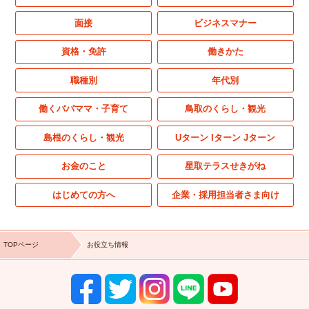
面接
ビジネスマナー
資格・免許
働きかた
職種別
年代別
働くパパママ・子育て
鳥取のくらし・観光
島根のくらし・観光
Uターン Iターン Jターン
お金のこと
星取テラスせきがね
はじめての方へ
企業・採用担当者さま向け
TOPページ
お役立ち情報