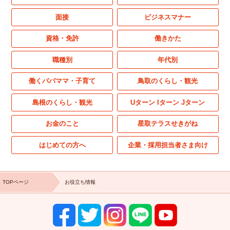
面接
ビジネスマナー
資格・免許
働きかた
職種別
年代別
働くパパママ・子育て
鳥取のくらし・観光
島根のくらし・観光
Uターン Iターン Jターン
お金のこと
星取テラスせきがね
はじめての方へ
企業・採用担当者さま向け
TOPページ
お役立ち情報