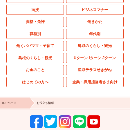
面接
ビジネスマナー
資格・免許
働きかた
職種別
年代別
働くパパママ・子育て
鳥取のくらし・観光
島根のくらし・観光
Uターン Iターン Jターン
お金のこと
星取テラスせきがね
はじめての方へ
企業・採用担当者さま向け
TOPページ
お役立ち情報