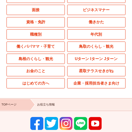
面接
ビジネスマナー
資格・免許
働きかた
職種別
年代別
働くパパママ・子育て
鳥取のくらし・観光
島根のくらし・観光
Uターン Iターン Jターン
お金のこと
星取テラスせきがね
はじめての方へ
企業・採用担当者さま向け
TOPページ
お役立ち情報