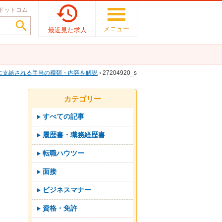

ドットコム

メニュー
最近見た求人
に支給される手当の種類・内容を解説
› 27204920_s
カテゴリー
すべての記事
履歴書・職務経歴書
転職ハウツー
面接
ビジネスマナー
資格・免許