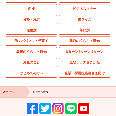
面接
ビジネスマナー
資格・免許
働きかた
職種別
年代別
働くパパママ・子育て
鳥取のくらし・観光
島根のくらし・観光
Uターン Iターン Jターン
お金のこと
星取テラスせきがね
はじめての方へ
企業・採用担当者さま向け
TOPページ
お役立ち情報