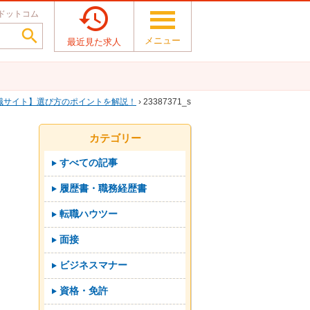

ドットコム

メニュー
最近見た求人
職サイト】選び方のポイントを解説！
› 23387371_s
カテゴリー
すべての記事
履歴書・職務経歴書
転職ハウツー
面接
ビジネスマナー
資格・免許