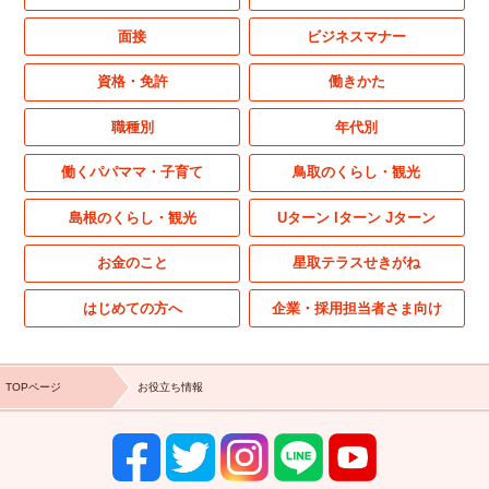
面接
ビジネスマナー
資格・免許
働きかた
職種別
年代別
働くパパママ・子育て
鳥取のくらし・観光
島根のくらし・観光
Uターン Iターン Jターン
お金のこと
星取テラスせきがね
はじめての方へ
企業・採用担当者さま向け
TOPページ
お役立ち情報