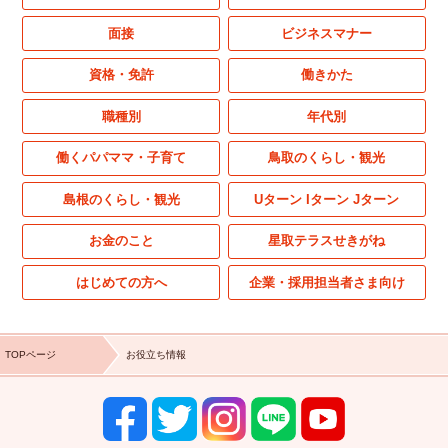
面接
ビジネスマナー
資格・免許
働きかた
職種別
年代別
働くパパママ・子育て
鳥取のくらし・観光
島根のくらし・観光
Uターン Iターン Jターン
お金のこと
星取テラスせきがね
はじめての方へ
企業・採用担当者さま向け
TOPページ
お役立ち情報