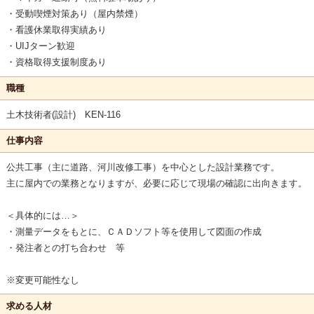
・受動喫煙対策あり（屋内禁煙）
・看護休業取得実績あり
・UIJターン歓迎
・資格取得支援制度あり
職種
土木技術者(設計) KEN-116
仕事内容
公共工事（主に道路、河川改修工事）を中心とした設計業務です。
主に屋内での業務となりますが、必要に応じて現場の確認に出向きます。
＜具体的には…＞
・測量データをもとに、ＣＡＤソフト等を使用して図面の作成
・発注者との打ち合わせ 等
※変更可能性なし
求める人材