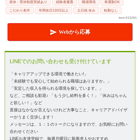
産休・育休制度実績あり
経験者優遇
職場環境
車通勤OK
こだわり条件
年間休日120日以上
土日祝 休み
転勤なし
item-515281

Webから応募
LINEでのお問い合わせも受け付けています
「キャリアアップできる環境で働きたい!」
「未経験でも安心して始められる職場はありますか。」
「安定した収入を得られる環境を探しています。」
など、ご相談も歓迎♪ 「もう少し給料を多く！」「休みはちゃん
と欲しい！」など
直接はなかなか言えないけれど大事なこと、キャリアアドバイザ
ーがうまく交渉します！
メッセージは、１：１のトークになりますので、お気軽にお問い
合わせください
LINEお友達登録で、毎週月曜日に新着求人やおすすめ