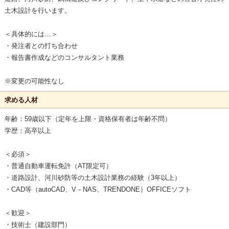
土木設計を行います。
＜具体的には…＞
・発注者との打ち合わせ
・報告書作成などのコンサルタント業務
※変更の可能性なし
求める人材
年齢：59歳以下（定年を上限・資格保有者は年齢不問）
学歴：高卒以上
＜必須＞
・普通自動車運転免許（AT限定可）
・道路設計、河川砂防等の土木設計業務の経験（3年以上）
・CAD等（autoCAD、V－NAS、TRENDONE）OFFICEソフト
＜歓迎＞
・技術士（建設部門）