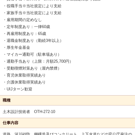
・役職手当※当社規定により支給
・家族手当※当社規定により支給
・雇用期間の定めなし
・定年制度あり：一律60歳
・再雇用制度あり：65歳
・退職金制度あり（勤続3年以上）
・厚生年金基金
・マイカー通勤可（駐車場あり）
・通勤手当あり（上限：月額25,700円）
・受動喫煙対策あり（屋内禁煙）
・育児休業取得実績あり
・介護休業取得実績あり
・UIJターン歓迎
職種
土木設計技術者 OTH-272-10
仕事内容
道路、河川砂防、鋼構造及びコンクリート、上下水道などの官公庁発注の