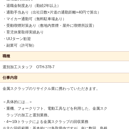
・退職金制度あり（勤続2年以上）
・通勤手当あり（出社日数×片道の通勤距離×40円で算出）
・マイカー通勤可（無料駐車場あり）
・受動喫煙対策あり（敷地内禁煙・屋外に喫煙所設置）
・育児休業取得実績あり
・UIJターン歓迎
・副業可（許可制）
職種
選別加工スタッフ OTH-378-7
仕事内容
金属スクラップのリサイクル業に携わっていただきます。
＜具体的には…＞
・重機、フォークリフト、電動工具などを利用した、金属スク
ラップの加工と選別業務。
・4〜10tトラックによる金属スクラップの回収業務
※主な回収範囲：基本的には鳥取県内ですが、年に数回、島根