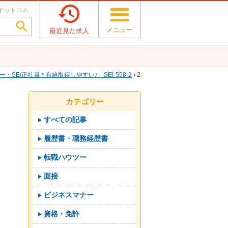

ドットコム

メニュー
最近見た求人
SE/正社員＊有給取得しやすい♪ SEI-558-2
› 2
カテゴリー
すべての記事
履歴書・職務経歴書
転職ハウツー
面接
ビジネスマナー
資格・免許