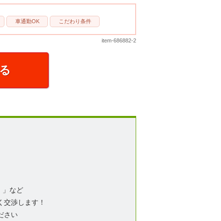
車通勤OK
こだわり条件
item-686882-2
る
！」など
く交渉します！
ださい