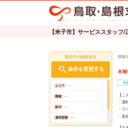
【米子市】サービススタッフ/正
選択中の検索条件
2026

条件を変更する
各種
正
---
エリア
【こ
---
職種
・運
---
給与
・ワ
・長
---
雇用形態
【お