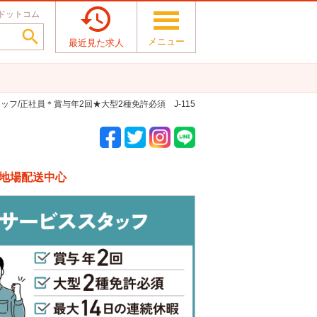

ドットコム

メニュー
最近見た求人
ッフ/正社員＊賞与年2回★大型2種免許必須 J-115
・地場配送中心