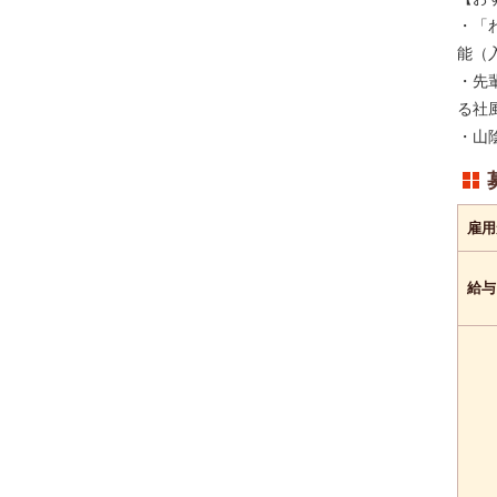
---
こだわり条件
・「
---
キーワード
能（
・先
る社
・山
雇用
給与