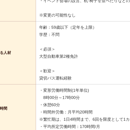
・イベント会場の設営、机·椅子を並べたりなど
※変更の可能性なし
年齢：59歳以下（定年を上限）
学歴：不問
＜必須＞
る人材
大型自動車第2種免許
＜歓迎＞
貸切バス運転経験
・変形労働時間制(1年単位)
8時00分～17時00分
・休憩60分
時間
・時間外労働：月平均20時間
※繁忙期は、1日4時間まで、6回を限度として1カ
・平均所定労働時間：170時間/月