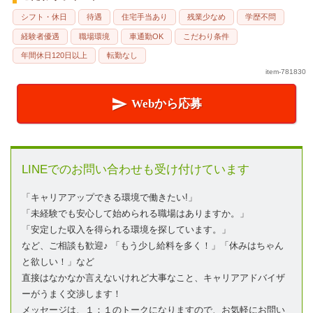
シフト・休日
待遇
住宅手当あり
残業少なめ
学歴不問
経験者優遇
職場環境
車通勤OK
こだわり条件
年間休日120日以上
転勤なし
item-781830

Webから応募
LINEでのお問い合わせも受け付けています
「キャリアアップできる環境で働きたい!」
「未経験でも安心して始められる職場はありますか。」
「安定した収入を得られる環境を探しています。」
など、ご相談も歓迎♪ 「もう少し給料を多く！」「休みはちゃん
と欲しい！」など
直接はなかなか言えないけれど大事なこと、キャリアアドバイザ
ーがうまく交渉します！
メッセージは、１：１のトークになりますので、お気軽にお問い