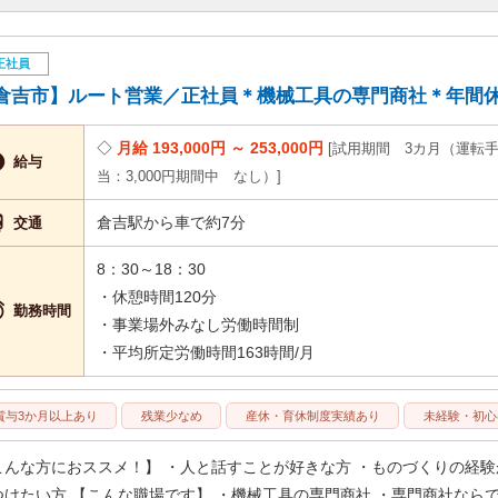
正社員
倉吉市】ルート営業／正社員＊機械工具の専門商社＊年間休日120
月給 193,000円 ～ 253,000円
試用期間 3カ月（運転

給与
当：3,000円期間中 なし）

倉吉駅から車で約7分
交通
8：30～18：30
・休憩時間120分

勤務時間
・事業場外みなし労働時間制
・平均所定労働時間163時間/月
賞与3か月以上あり
残業少なめ
産休・育休制度実績あり
未経験・初心
こんな方におススメ！】 ・人と話すことが好きな方 ・ものづくりの経験
つけたい方 【こんな職場です】 ・機械工具の専門商社 ・専門商社ならで･