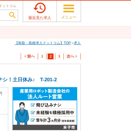

ドットコム

メニュー
最近見た求人
鳥取・島根求人ドットコム
TOP
›
求人
< 前へ
1
2
3
次へ >
土日休み♪ T-201-2
0円