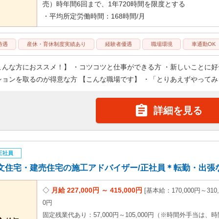
売）時年間6回まで、1年720時間を限度とする
・平均所定労働時間：168時間/月
待遇
産休・育休制度実績あり
経験者優遇
職場環境
車通勤OK
こんな方におススメ！】 ・コツコツと仕事ができる方 ・新しいことに好
ションを取るのが得意な方 【こんな職場です】 ・「とりあえずやってみる

詳細を見る
正社員
文住宅・建売住宅の施工アドバイザー/正社員＊転勤・出張なし！
月給 227,000円 ～ 415,000円
基本給：170,000円～310,
0円
固定残業代あり：57,000円～105,000円（※時間外手当は、時