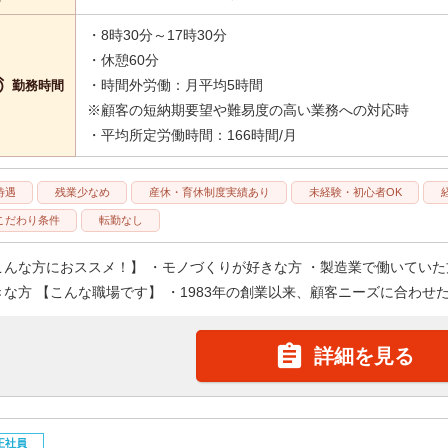
・8時30分～17時30分
・休憩60分

・時間外労働：月平均5時間
勤務時間
※顧客の短納期要望や難易度の高い業務への対応時
・平均所定労働時間：166時間/月
待遇
残業少なめ
産休・育休制度実績あり
未経験・初心者OK
こだわり条件
転勤なし
こんな方におススメ！】 ・モノづくりが好きな方 ・製造業で働いていた
きな方 【こんな職場です】 ・1983年の創業以来、顧客ニーズに合わせた･

詳細を見る
正社員