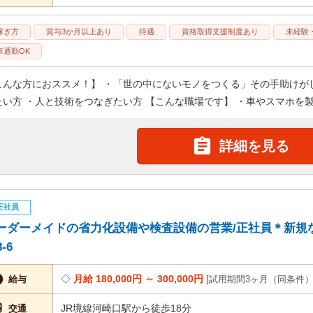
稼ぎ方
賞与3か月以上あり
待遇
資格取得支援制度あり
未経験
車通勤OK
こんな方におススメ！】 ・「世の中にないモノをつくる」その手助けが
たい方 ・人と技術をつなぎたい方 【こんな職場です】 ・車やスマホを製

詳細を見る
正社員
ーダーメイドの省力化設備や検査設備の営業/正社員＊新規なし
8-6

月給 180,000円 ～ 300,000円
給与
試用期間3ヶ月（同条件

JR境線河崎口駅から徒歩18分
交通