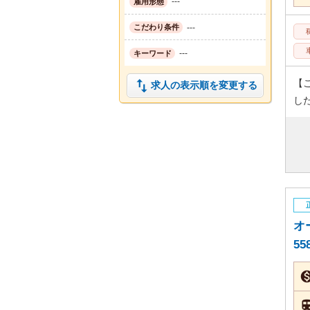
---
雇用形態
---
こだわり条件
---
キーワード

【
求人の表示順を変更する
し
オ
55