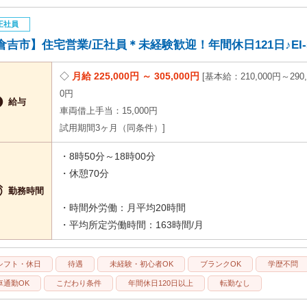
正社員
倉吉市】住宅営業/正社員＊未経験歓迎！年間休日121日♪EI-59
月給 225,000円 ～ 305,000円
基本給：210,000円～290,
0円

給与
車両借上手当：15,000円
試用期間3ヶ月（同条件）
・8時50分～18時00分
・休憩70分

勤務時間
・時間外労働：月平均20時間
・平均所定労働時間：163時間/月
シフト・休日
待遇
未経験・初心者OK
ブランクOK
学歴不問
車通勤OK
こだわり条件
年間休日120日以上
転勤なし