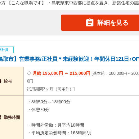
い方 【こんな職場です】 ・島取県東中西部に提点を置き、新築住宅の設計·

詳細を見る
正社員
鳥取市】営業事務/正社員＊未経験歓迎！年間休日121日♪OF-5
月給 195,000円 ～ 215,000円
基本給：180,000円～200,

給与
0円
試用期間3ヶ月（同条件）
・8時50分～18時00分
・休憩70分

勤務時間
・時間外労働：月平均10時間
・平均所定労働時間：163時間/月