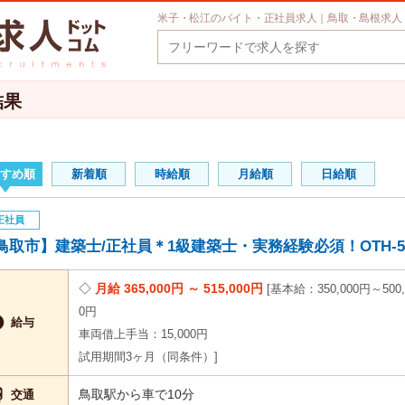
米子・松江のバイト・正社員求人｜鳥取・島根求人
結果
すめ順
新着順
時給順
月給順
日給順
正社員
鳥取市】建築士/正社員＊1級建築士・実務経験必須！OTH-59
月給 365,000円 ～ 515,000円
基本給：350,000円～500,
0円

給与
車両借上手当：15,000円
試用期間3ヶ月（同条件）

鳥取駅から車で10分
交通