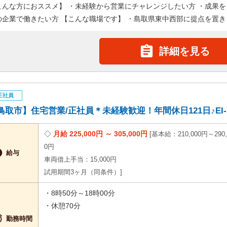
こんな方におススメ】 ・未経験から営業にチャレンジしたい方 ・成果を
の企業で働きたい方 【こんな職場です】 ・島取県東中西部に提点を置き、

詳細を見る
正社員
鳥取市】住宅営業/正社員＊未経験歓迎！年間休日121日♪EI-59
月給 225,000円 ～ 305,000円
基本給：210,000円～290,
0円

給与
車両借上手当：15,000円
試用期間3ヶ月（同条件）
・8時50分～18時00分
・休憩70分

勤務時間