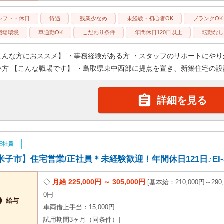
シフト・休日
待遇
残業少なめ
未経験・初心者OK
ブランクOK
職場環境
車通勤OK
こだわり条件
年間休日120日以上
転勤なし
こんな方におススメ】 ・事務経験がある方 ・スタッフのサポートにやり
い方 【こんな職場です】 ・島取県東中西部に提点を置き、新築住宅の設計·

詳細を見る
正社員
米子市】住宅営業/正社員＊未経験歓迎！年間休日121日♪EI-59
月給 225,000円 ～ 305,000円
基本給：210,000円～290,
0円

給与
車両借上手当：15,000円
試用期間3ヶ月（同条件）