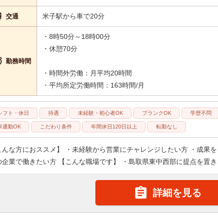

米子駅から車で20分
交通
・8時50分～18時00分
・休憩70分

勤務時間
・時間外労働：月平均20時間
・平均所定労働時間：163時間/月
シフト・休日
待遇
未経験・初心者OK
ブランクOK
学歴不問
車通勤OK
こだわり条件
年間休日120日以上
転勤なし
こんな方におススメ】 ・未経験から営業にチャレンジしたい方 ・成果を
の企業で働きたい方 【こんな職場です】 ・島取県東中西部に提点を置き、

詳細を見る