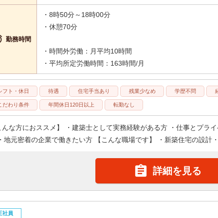
・8時50分～18時00分
・休憩70分

勤務時間
・時間外労働：月平均10時間
・平均所定労働時間：163時間/月
シフト・休日
待遇
住宅手当あり
残業少なめ
学歴不問
こだわり条件
年間休日120日以上
転勤なし
こんな方におススメ】 ・建築士として実務経験がある方 ・仕事とプラ
 ・地元密着の企業で働きたい方 【こんな職場です】 ・新築住宅の設計・

詳細を見る
正社員