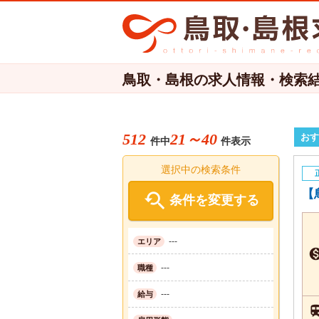
鳥取・島根の求人情報・検索
512
21～40
おす
件中
件表示
選択中の検索条件
【

条件を変更する
---
エリア
---
職種
---
給与