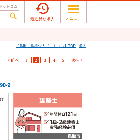

ドットコム

メニュー
最近見た求人
鳥取・島根求人ドットコム
TOP
›
求人
< 前へ
1
2
3
4
5
次へ >
0-9
00