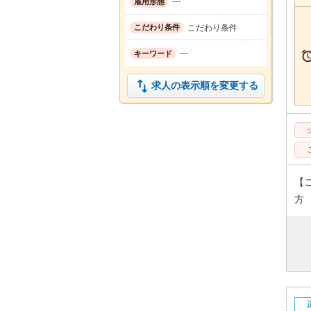
---
雇用形態
こだわり条件
こだわり条件
---
キーワード

求人の表示順を変更する
【
方