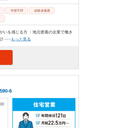
学歴不問
経験者優遇
がいを感じる方 ・地元密着の企業で働き
･･･
もっと見る
0-6
00