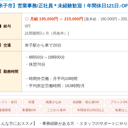
米子市】営業事務/正社員＊未経験歓迎！年間休日121日♪OF-5
月給 195,000円 ～ 215,000円
基本給：180,000円～200,

給与
0円
試用期間3ヶ月（同条件）

米子駅から車で20分
交通
・8時50分～18時00分
・休憩70分

勤務時間
・時間外労働：月平均10時間
・平均所定労働時間：163時間/月
シフト・休日
待遇
残業少なめ
未経験・初心者OK
ブランクOK
職場環境
車通勤OK
こだわり条件
年間休日120日以上
転勤なし
こんな方におススメ】 ・事務経験がある方 ・スタッフのサポートにやり