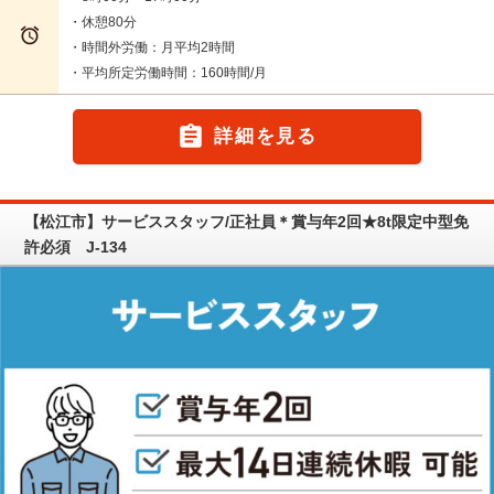
・休憩80分

・時間外労働：月平均2時間
・平均所定労働時間：160時間/月

詳細を見る
【松江市】サービススタッフ/正社員＊賞与年2回★8t限定中型免
許必須 J-134