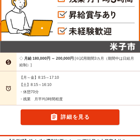
月給 180,000円 ～ 200,000円
※試用期間3カ月（期間中は日給月

給制）
【月～金】8:15～17:10
【土】8:15～16:10

・休憩70分
・残業 月平均3時間程度

詳細を見る