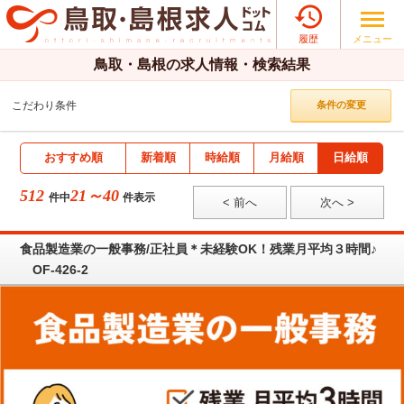

メニュー
履歴
鳥取・島根の求人情報・検索結果
こだわり条件
条件の変更
おすすめ順
新着順
時給順
月給順
日給順
512
21～40
件中
件表示
< 前へ
次へ >
食品製造業の一般事務/正社員＊未経験OK！残業月平均３時間♪
OF-426-2