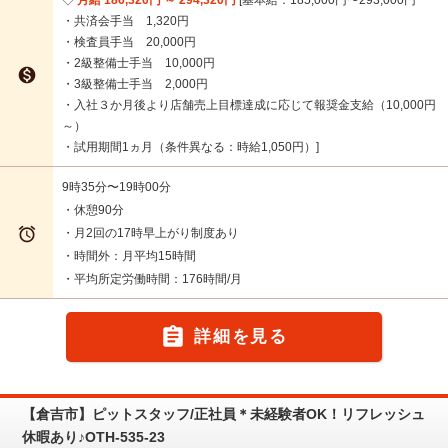
月給 186,320円 ～ 294,320円
基本給：185,000円〜293,000円
・共済会手当 1,320円
・検査員手当 20,000円
・2級整備士手当 10,000円

・3級整備士手当 2,000円
・入社３か月後より店舗売上目標達成に応じて報奨金支給（10,000円
～）
・試用期間1ヵ月（条件異なる：時給1,050円）
9時35分〜19時00分
・休憩90分

・月2回の17時早上がり制度あり
・時間外：月平均15時間
・平均所定労働時間：176時間/月

詳細を見る
【倉吉市】ピットスタッフ/正社員＊未経験者OK！リフレッシュ
休暇あり♪OTH-535-23