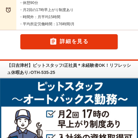
・休憩90分

・月2回の17時早上がり制度あり
・時間外：月平均15時間
・平均所定労働時間：176時間/月

詳細を見る
【日吉津村】ピットスタッフ/正社員＊未経験者OK！リフレッシ
ュ休暇あり♪OTH-535-25