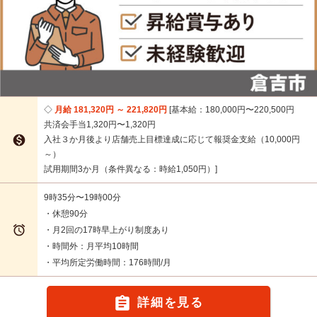
月給 181,320円 ～ 221,820円
基本給：180,000円〜220,500円
共済会手当1,320円〜1,320円

入社３か月後より店舗売上目標達成に応じて報奨金支給（10,000円
～）
試用期間3か月（条件異なる：時給1,050円）
9時35分〜19時00分
・休憩90分

・月2回の17時早上がり制度あり
・時間外：月平均10時間
・平均所定労働時間：176時間/月

詳細を見る