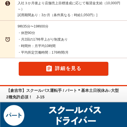

入社３か月後より店舗売上目標達成に応じて報奨金支給（10,000円
～）
試用期間あり：3か月（条件異なる：時給1,050円）
9時35分〜19時00分
・休憩90分

・月2回の17時早上がり制度あり
・時間外：月平均10時間
・平均所定労働時間：176時間/月

詳細を見る
【倉吉市】スクールバス運転手 / パート＊基本土日祝休み♪大型
2種免許必須！ J-15