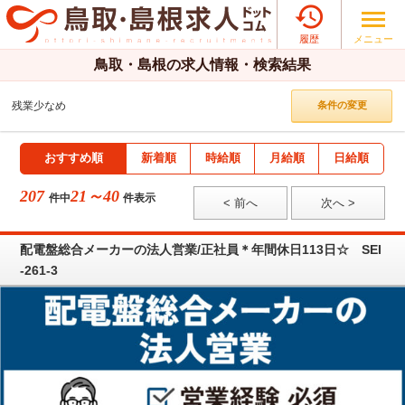

メニュー
履歴
鳥取・島根の求人情報・検索結果
残業少なめ
条件の変更
おすすめ順
新着順
時給順
月給順
日給順
207
21～40
件中
件表示
< 前へ
次へ >
配電盤総合メーカーの法人営業/正社員＊年間休日113日☆ SEI
-261-3