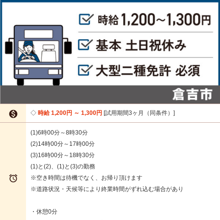

時給 1,200円 ～ 1,300円
試用期間3ヶ月（同条件）
(1)6時00分～8時30分
(2)14時00分～17時00分
(3)16時00分～18時30分
(1)と(2)、(1)と(3)の勤務

※空き時間は待機でなく、お帰り頂けます
※道路状況・天候等により終業時間がずれ込む場合があり
・休憩0分