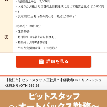
・3級整備士手当 2,000円
・入社３か月後より店舗売上目標達成に応じて報奨金支給（10,000円
～）
・試用期間1ヵ月（条件異なる：時給1,050円）
9時35分〜19時00分
・休憩90分

・月2回の17時早上がり制度あり
・時間外：月平均15時間
・平均所定労働時間：176時間/月

詳細を見る
【松江市】ピットスタッフ/正社員＊未経験者OK！リフレッシュ
休暇あり♪OTH-535-26