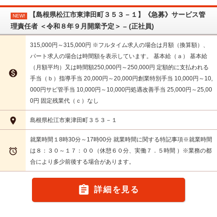
【島根県松江市東津田町３５３－１】《急募》サービス管
NEW!
理責任者 ＜令和８年９月開業予定＞ – (正社員)
315,000円～315,000円 ※フルタイム求人の場合は月額（換算額）、
パート求人の場合は時間額を表示しています。 基本給（ａ） 基本給
（月額平均）又は時間額250,000円～250,000円 定額的に支払われる

手当（ｂ）指導手当 20,000円～20,000円創業特別手当 10,000円～10,
000円サビ管手当 10,000円～10,000円処遇改善手当 25,000円～25,00
0円 固定残業代（ｃ）なし

島根県松江市東津田町３５３－１
就業時間１8時30分～17時00分 就業時間に関する特記事項※就業時間

は８：３０～１７：００（休憩６０分、実働７．５時間 ）※業務の都
合により多少前後する場合があります。

詳細を見る