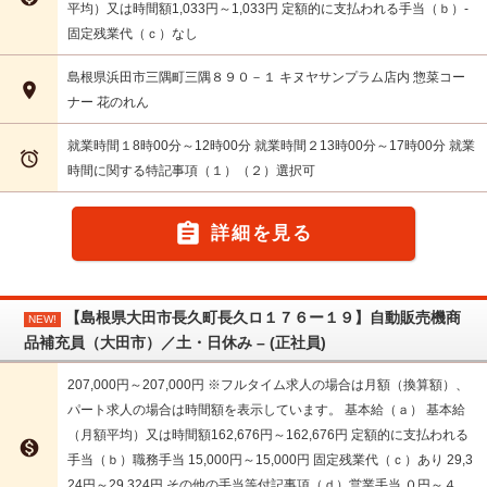
平均）又は時間額1,033円～1,033円 定額的に支払われる手当（ｂ）-
固定残業代（ｃ）なし
島根県浜田市三隅町三隅８９０－１ キヌヤサンプラム店内 惣菜コー

ナー 花のれん
就業時間１8時00分～12時00分 就業時間２13時00分～17時00分 就業

時間に関する特記事項（１）（２）選択可

詳細を見る
【島根県大田市長久町長久ロ１７６ー１９】自動販売機商
NEW!
品補充員（大田市）／土・日休み – (正社員)
207,000円～207,000円 ※フルタイム求人の場合は月額（換算額）、
パート求人の場合は時間額を表示しています。 基本給（ａ） 基本給
（月額平均）又は時間額162,676円～162,676円 定額的に支払われる

手当（ｂ）職務手当 15,000円～15,000円 固定残業代（ｃ）あり 29,3
24円～29,324円 その他の手当等付記事項（ｄ）営業手当 ０円～４