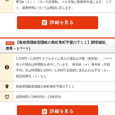
事項●（１）～（３）の交替制。 １か月毎に勤務表作成します。 シフ
ト、就業時間については相談に応じます。

詳細を見る
【島根県隠岐郡隠岐の島町東町宇屋の下１１】調理補助、
NEW!
接客 – (パート)
1,100円～1,300円 ※フルタイム求人の場合は月額（換算額）、パート
求人の場合は時間額を表示しています。 基本給（ａ） 基本給（月額

平均）又は時間額1,100円～1,300円 定額的に支払われる手当（ｂ）-
固定残業代（ｃ）なし

島根県隠岐郡隠岐の島町東町宇屋の下１１

就業時間１18時30分～21時30分

詳細を見る