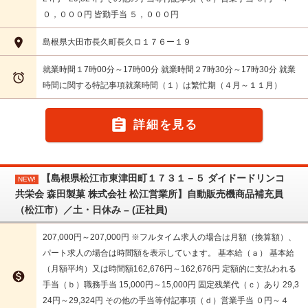
０，０００円 皆勤手当 ５，０００円

島根県大田市長久町長久ロ１７６ー１９
就業時間１7時00分～17時00分 就業時間２7時30分～17時30分 就業

時間に関する特記事項就業時間（１）は繁忙期（４月～１１月）

詳細を見る
【島根県松江市東津田町１７３１－５ ダイドードリンコ
NEW!
共栄会 森田製菓 株式会社 松江営業所】自動販売機商品補充員
（松江市）／土・日休み – (正社員)
207,000円～207,000円 ※フルタイム求人の場合は月額（換算額）、
パート求人の場合は時間額を表示しています。 基本給（ａ） 基本給
（月額平均）又は時間額162,676円～162,676円 定額的に支払われる

手当（ｂ）職務手当 15,000円～15,000円 固定残業代（ｃ）あり 29,3
24円～29,324円 その他の手当等付記事項（ｄ）営業手当 ０円～４