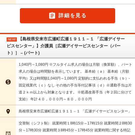

詳細を見る
【島根県安来市広瀬町広瀬１９１１－１ 「広瀬デイサー
NEW!
ビスセンター」】介護員［広瀬デイサービスセンター（パー
ト）］ – (パート)
1,040円～1,080円 ※フルタイム求人の場合は月額（換算額）、パート
求人の場合は時間額を表示しています。 基本給（ａ） 基本給（月額
平均）又は時間額1,040円～1,080円 定額的に支払われる手当（ｂ）-

固定残業代（ｃ）なし その他の手当等付記事項（ｄ）※通勤手当は片
道２ｋｍ以上から対象となります。 ※処遇改善手当（年２回に分けて
支給） 年計４０，０００円～８０，０００円

島根県安来市広瀬町広瀬１９１１－１ 「広瀬デイサービスセンター」
交替制（シフト制） 就業時間１8時15分～17時15分 就業時間２8時30
分～17時30分 就業時間３8時45分～17時45分 就業時間に関する特記
