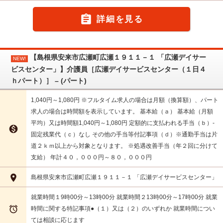

詳細を見る
【島根県安来市広瀬町広瀬１９１１－１ 「広瀬デイサー
NEW!
ビスセンター」】介護員［広瀬デイサービスセンター（１日４
ｈパート）］ – (パート)
1,040円～1,080円 ※フルタイム求人の場合は月額（換算額）、パート
求人の場合は時間額を表示しています。 基本給（ａ） 基本給（月額
平均）又は時間額1,040円～1,080円 定額的に支払われる手当（ｂ）-

固定残業代（ｃ）なし その他の手当等付記事項（ｄ）※通勤手当は片
道２ｋｍ以上から対象となります。 ※処遇改善手当（年２回に分けて
支給） 年計４０，０００円～８０，０００円

島根県安来市広瀬町広瀬１９１１－１ 「広瀬デイサービスセンター」
就業時間１9時00分～13時00分 就業時間２13時00分～17時00分 就業

時間に関する特記事項●（１）又は（２）のいずれか 就業時間につい
ては相談に応じます