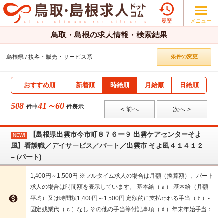

メニュー
履歴
鳥取・島根の求人情報・検索結果
島根県
接客・販売・サービス系
条件の変更
おすすめ順
新着順
時給順
月給順
日給順
508
41～60
件中
件表示
< 前へ
次へ >
【島根県出雲市今市町８７６ー９ 出雲ケアセンターそよ
NEW!
風】看護職／デイサービス／パート／出雲市 そよ風４１４１２
– (パート)
1,400円～1,500円 ※フルタイム求人の場合は月額（換算額）、パート
求人の場合は時間額を表示しています。 基本給（ａ） 基本給（月額

平均）又は時間額1,400円～1,500円 定額的に支払われる手当（ｂ）-
固定残業代（ｃ）なし その他の手当等付記事項（ｄ）年末年始手当：