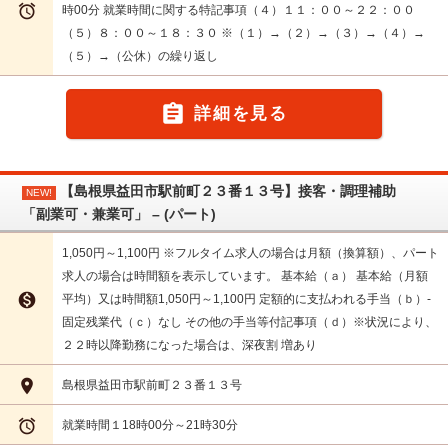

時00分 就業時間に関する特記事項（４）１１：００～２２：００
（５）８：００～１８：３０ ※（１）→（２）→（３）→（４）→
（５）→（公休）の繰り返し

詳細を見る
【島根県益田市駅前町２３番１３号】接客・調理補助
NEW!
「副業可・兼業可」 – (パート)
1,050円～1,100円 ※フルタイム求人の場合は月額（換算額）、パート
求人の場合は時間額を表示しています。 基本給（ａ） 基本給（月額

平均）又は時間額1,050円～1,100円 定額的に支払われる手当（ｂ）-
固定残業代（ｃ）なし その他の手当等付記事項（ｄ）※状況により、
２２時以降勤務になった場合は、深夜割 増あり

島根県益田市駅前町２３番１３号

就業時間１18時00分～21時30分