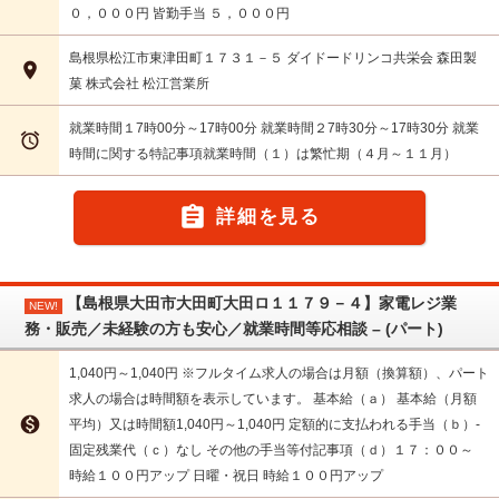
０，０００円 皆勤手当 ５，０００円
島根県松江市東津田町１７３１－５ ダイドードリンコ共栄会 森田製

菓 株式会社 松江営業所
就業時間１7時00分～17時00分 就業時間２7時30分～17時30分 就業

時間に関する特記事項就業時間（１）は繁忙期（４月～１１月）

詳細を見る
【島根県大田市大田町大田ロ１１７９－４】家電レジ業
NEW!
務・販売／未経験の方も安心／就業時間等応相談 – (パート)
1,040円～1,040円 ※フルタイム求人の場合は月額（換算額）、パート
求人の場合は時間額を表示しています。 基本給（ａ） 基本給（月額

平均）又は時間額1,040円～1,040円 定額的に支払われる手当（ｂ）-
固定残業代（ｃ）なし その他の手当等付記事項（ｄ）１７：００～
時給１００円アップ 日曜・祝日 時給１００円アップ