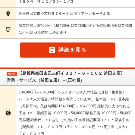
３８０円／時 １２／３０～１／３

島根県出雲市今市町８７６ー９ 出雲ケアセンターそよ風
就業時間１9時00分～16時30分 就業時間に関する特記事項※就業時間

は応相談 休憩時間は法定通り

詳細を見る
【島根県益田市乙吉町イ３２７－６－１０２ 益田支店】
NEW!
営業・サービス（益田支店） – (正社員)
184,000円～284,000円 ※フルタイム求人の場合は月額（換算額）、
パート求人の場合は時間額を表示しています。 基本給（ａ） 基本給
（月額平均）又は時間額164,000円～184,000円 定額的に支払われる

手当（ｂ）業績手当 10,000円～50,000円業務手当 10,000円～50,000
円 固定残業代（ｃ）なし その他の手当等付記事項（ｄ）＊家族手当
（配偶者）１０，０００円 （子）５，０００円 ＊住宅手当（最大）
２０，０００円