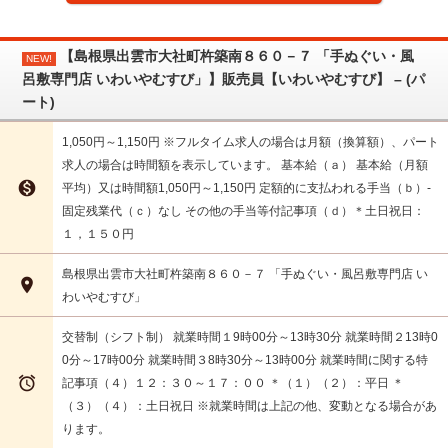
【島根県出雲市大社町杵築南８６０－７ 「手ぬぐい・風
NEW!
呂敷専門店 いわいやむすび」】販売員【いわいやむすび】 – (パ
ート)
1,050円～1,150円 ※フルタイム求人の場合は月額（換算額）、パート
求人の場合は時間額を表示しています。 基本給（ａ） 基本給（月額

平均）又は時間額1,050円～1,150円 定額的に支払われる手当（ｂ）-
固定残業代（ｃ）なし その他の手当等付記事項（ｄ）＊土日祝日：
１，１５０円
島根県出雲市大社町杵築南８６０－７ 「手ぬぐい・風呂敷専門店 い

わいやむすび」
交替制（シフト制） 就業時間１9時00分～13時30分 就業時間２13時0
0分～17時00分 就業時間３8時30分～13時00分 就業時間に関する特

記事項（４）１２：３０～１７：００ ＊（１）（２）：平日 ＊
（３）（４）：土日祝日 ※就業時間は上記の他、変動となる場合があ
ります。