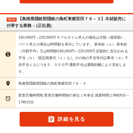
【島根県隠岐郡隠岐の島町東郷宮田７６－３】木材販売に
NEW!
付帯する業務 – (正社員)
180,000円～220,000円 ※フルタイム求人の場合は月額（換算額）、
パート求人の場合は時間額を表示しています。 基本給（ａ） 基本給
（月額平均）又は時間額180,000円～220,000円 定額的に支払われる

手当（ｂ）- 固定残業代（ｃ）なし その他の手当等付記事項（ｄ）子
供手当１人につき５，０００円 通勤手当は通勤距離により支給しま
す。

島根県隠岐郡隠岐の島町東郷宮田７６－３
変形労働時間制 変形労働時間制の単位１年単位 就業時間１8時00分～

17時15分

詳細を見る