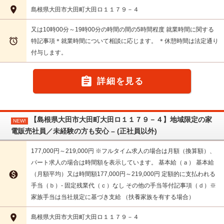

島根県大田市大田町大田ロ１１７９－４
又は10時00分～19時00分の時間の間の5時間程度 就業時間に関する

特記事項＊就業時間について相談に応じます。 ＊休憩時間は法定通り
付与します。

詳細を見る
【島根県大田市大田町大田ロ１１７９－４】地域限定の家
NEW!
電販売社員／未経験の方も安心 – (正社員以外)
177,000円～219,000円 ※フルタイム求人の場合は月額（換算額）、
パート求人の場合は時間額を表示しています。 基本給（ａ） 基本給

（月額平均）又は時間額177,000円～219,000円 定額的に支払われる
手当（ｂ）- 固定残業代（ｃ）なし その他の手当等付記事項（ｄ）※
家族手当は当社規定に基づき支給 （扶養家族を有する場合）

島根県大田市大田町大田ロ１１７９－４