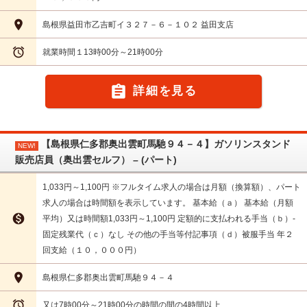

島根県益田市乙吉町イ３２７－６－１０２ 益田支店

就業時間１13時00分～21時00分

詳細を見る
【島根県仁多郡奥出雲町馬馳９４－４】ガソリンスタンド
NEW!
販売店員（奥出雲セルフ） – (パート)
1,033円～1,100円 ※フルタイム求人の場合は月額（換算額）、パート
求人の場合は時間額を表示しています。 基本給（ａ） 基本給（月額

平均）又は時間額1,033円～1,100円 定額的に支払われる手当（ｂ）-
固定残業代（ｃ）なし その他の手当等付記事項（ｄ）被服手当 年２
回支給（１０，０００円）

島根県仁多郡奥出雲町馬馳９４－４

又は7時00分～21時00分の時間の間の4時間以上