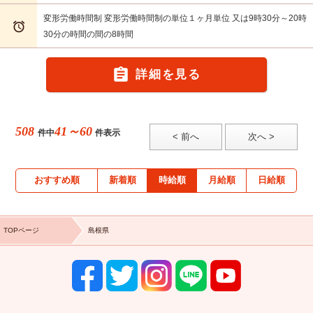
変形労働時間制 変形労働時間制の単位１ヶ月単位 又は9時30分～20時

30分の時間の間の8時間

詳細を見る
508
41～60
件中
件表示
< 前へ
次へ >
おすすめ順
新着順
時給順
月給順
日給順
TOPページ
島根県