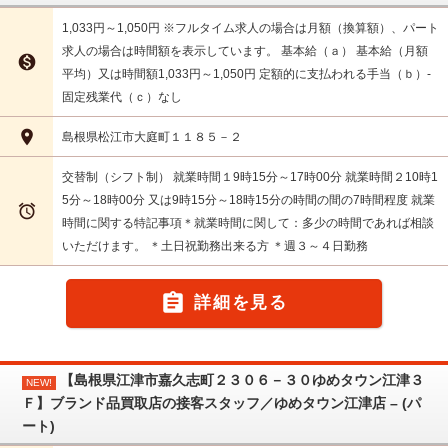
1,033円～1,050円 ※フルタイム求人の場合は月額（換算額）、パート
求人の場合は時間額を表示しています。 基本給（ａ） 基本給（月額

平均）又は時間額1,033円～1,050円 定額的に支払われる手当（ｂ）-
固定残業代（ｃ）なし

島根県松江市大庭町１１８５－２
交替制（シフト制） 就業時間１9時15分～17時00分 就業時間２10時1
5分～18時00分 又は9時15分～18時15分の時間の間の7時間程度 就業

時間に関する特記事項＊就業時間に関して：多少の時間であれば相談
いただけます。 ＊土日祝勤務出来る方 ＊週３～４日勤務

詳細を見る
【島根県江津市嘉久志町２３０６－３０ゆめタウン江津３
NEW!
Ｆ】ブランド品買取店の接客スタッフ／ゆめタウン江津店 – (パ
ート)