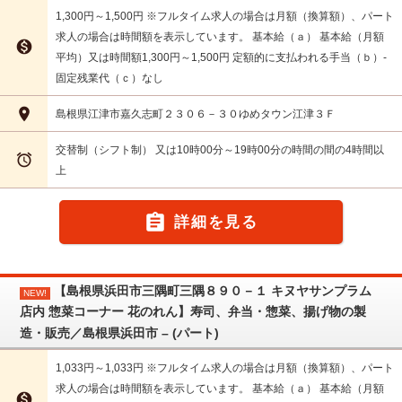
1,300円～1,500円 ※フルタイム求人の場合は月額（換算額）、パート
求人の場合は時間額を表示しています。 基本給（ａ） 基本給（月額

平均）又は時間額1,300円～1,500円 定額的に支払われる手当（ｂ）-
固定残業代（ｃ）なし

島根県江津市嘉久志町２３０６－３０ゆめタウン江津３Ｆ
交替制（シフト制） 又は10時00分～19時00分の時間の間の4時間以

上

詳細を見る
【島根県浜田市三隅町三隅８９０－１ キヌヤサンプラム
NEW!
店内 惣菜コーナー 花のれん】寿司、弁当・惣菜、揚げ物の製
造・販売／島根県浜田市 – (パート)
1,033円～1,033円 ※フルタイム求人の場合は月額（換算額）、パート
求人の場合は時間額を表示しています。 基本給（ａ） 基本給（月額
