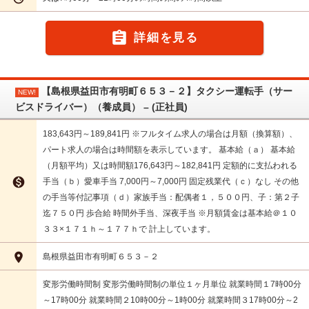

詳細を見る
【島根県益田市有明町６５３－２】タクシー運転手（サー
NEW!
ビスドライバー）（養成員） – (正社員)
183,643円～189,841円 ※フルタイム求人の場合は月額（換算額）、
パート求人の場合は時間額を表示しています。 基本給（ａ） 基本給
（月額平均）又は時間額176,643円～182,841円 定額的に支払われる

手当（ｂ）愛車手当 7,000円～7,000円 固定残業代（ｃ）なし その他
の手当等付記事項（ｄ）家族手当：配偶者１，５００円、子：第２子
迄７５０円 歩合給 時間外手当、深夜手当 ※月額賃金は基本給＠１０
３３×１７１ｈ～１７７ｈで 計上しています。

島根県益田市有明町６５３－２
変形労働時間制 変形労働時間制の単位１ヶ月単位 就業時間１7時00分
～17時00分 就業時間２10時00分～1時00分 就業時間３17時00分～2