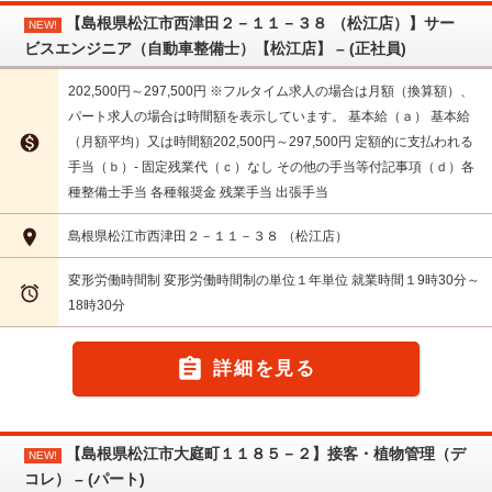
【島根県松江市西津田２－１１－３８ （松江店）】サー
NEW!
ビスエンジニア（自動車整備士）【松江店】 – (正社員)
202,500円～297,500円 ※フルタイム求人の場合は月額（換算額）、
パート求人の場合は時間額を表示しています。 基本給（ａ） 基本給

（月額平均）又は時間額202,500円～297,500円 定額的に支払われる
手当（ｂ）- 固定残業代（ｃ）なし その他の手当等付記事項（ｄ）各
種整備士手当 各種報奨金 残業手当 出張手当

島根県松江市西津田２－１１－３８ （松江店）
変形労働時間制 変形労働時間制の単位１年単位 就業時間１9時30分～

18時30分

詳細を見る
【島根県松江市大庭町１１８５－２】接客・植物管理（デ
NEW!
コレ） – (パート)