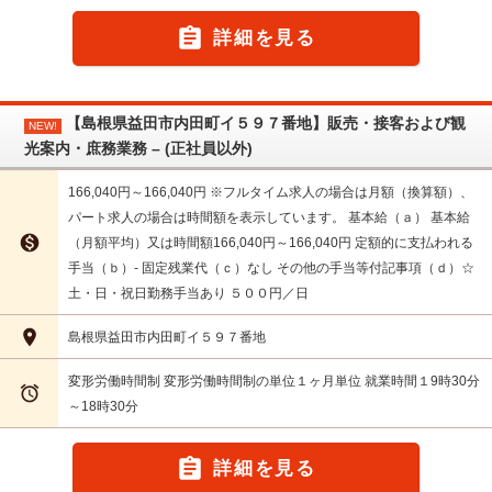

詳細を見る
【島根県益田市内田町イ５９７番地】販売・接客および観
NEW!
光案内・庶務業務 – (正社員以外)
166,040円～166,040円 ※フルタイム求人の場合は月額（換算額）、
パート求人の場合は時間額を表示しています。 基本給（ａ） 基本給

（月額平均）又は時間額166,040円～166,040円 定額的に支払われる
手当（ｂ）- 固定残業代（ｃ）なし その他の手当等付記事項（ｄ）☆
土・日・祝日勤務手当あり ５００円／日

島根県益田市内田町イ５９７番地
変形労働時間制 変形労働時間制の単位１ヶ月単位 就業時間１9時30分

～18時30分

詳細を見る