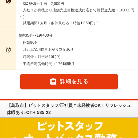

・3級整備士手当 2,000円
・入社３か月後より店舗売上目標達成に応じて報奨金支給（10,000円
～）
・試用期間1ヵ月（条件異なる：時給1,050円）
9時35分〜19時00分
・休憩90分

・月2回の17時早上がり制度あり
・時間外：月平均15時間
・平均所定労働時間：176時間/月

詳細を見る
【鳥取市】ピットスタッフ/正社員＊未経験者OK！リフレッシュ
休暇あり♪OTH-535-22