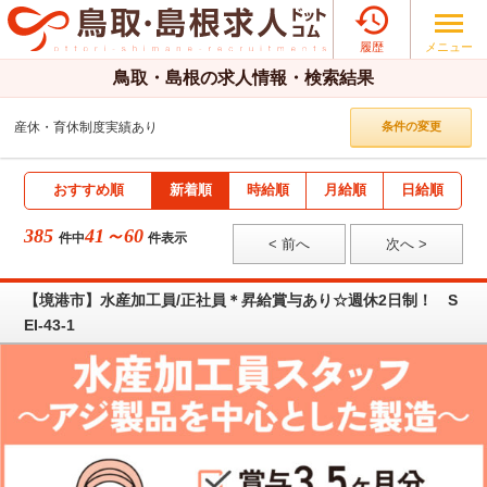

メニュー
履歴
鳥取・島根の求人情報・検索結果
産休・育休制度実績あり
条件の変更
おすすめ順
新着順
時給順
月給順
日給順
385
41～60
件中
件表示
< 前へ
次へ >
【境港市】水産加工員/正社員＊昇給賞与あり☆週休2日制！ S
EI-43-1