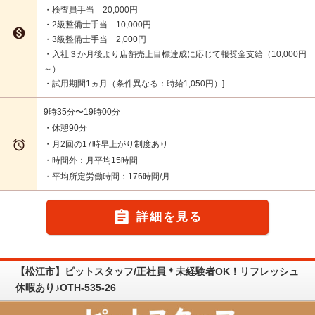
・検査員手当 20,000円
・2級整備士手当 10,000円

・3級整備士手当 2,000円
・入社３か月後より店舗売上目標達成に応じて報奨金支給（10,000円
～）
・試用期間1ヵ月（条件異なる：時給1,050円）
9時35分〜19時00分
・休憩90分

・月2回の17時早上がり制度あり
・時間外：月平均15時間
・平均所定労働時間：176時間/月

詳細を見る
【松江市】ピットスタッフ/正社員＊未経験者OK！リフレッシュ
休暇あり♪OTH-535-26