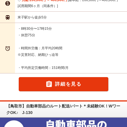

試用期間6ヶ月（同条件）

米子駅から徒歩5分
・8時30分〜17時15分
・休憩75分

・時間外労働：月平均20時間
※災害対応、納期ひっ迫等
・平均所定労働時間：151時間/月

詳細を見る
【鳥取市】自動車部品のルート配送/パート＊未経験OK！Wワー
クOK♪ J-130