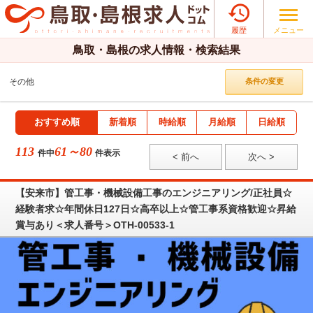

メニュー
履歴
鳥取・島根の求人情報・検索結果
その他
条件の変更
おすすめ順
新着順
時給順
月給順
日給順
113
61～80
件中
件表示
< 前へ
次へ >
【安来市】管工事・機械設備工事のエンジニアリング/正社員☆
経験者求☆年間休日127日☆高卒以上☆管工事系資格歓迎☆昇給
賞与あり＜求人番号＞OTH-00533-1