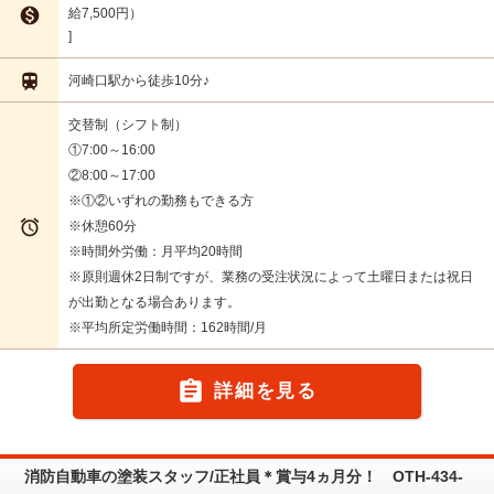

給7,500円）

河崎口駅から徒歩10分♪
交替制（シフト制）
①7:00～16:00
②8:00～17:00
※①②いずれの勤務もできる方

※休憩60分
※時間外労働：月平均20時間
※原則週休2日制ですが、業務の受注状況によって土曜日または祝日
が出勤となる場合あります。
※平均所定労働時間：162時間/月

詳細を見る
消防自動車の塗装スタッフ/正社員＊賞与4ヵ月分！ OTH-434-