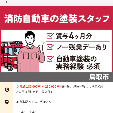
1
月給 180,000円 ～ 230,000円
※年齢、経験年数により応相談

※試用期間3カ月（同条件）

JR鳥取駅から車で約10分♪
・8:30～17:30