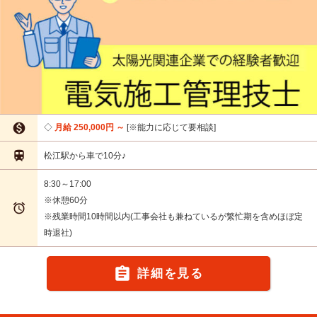

月給 250,000円 ～
※能力に応じて要相談

松江駅から車で10分♪
8:30～17:00
※休憩60分

※残業時間10時間以内(工事会社も兼ねているが繁忙期を含めほぼ定
時退社)

詳細を見る