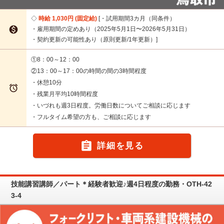
時給 1,030円 (固定給)
・試用期間3カ月（同条件）

・雇用期間の定めあり（2025年5月1日〜2026年5月31日）
・契約更新の可能性あり（原則更新/1年更新）
①8：00～12：00
②13：00～17：00の時間の間の3時間程度
・休憩10分

・残業月平均10時間程度
・いづれも週3日程度。労働日数についてご相談に応じます
・フルタイム希望の方も、ご相談に応じます

詳細を見る
技能講習講師／パート＊経験者歓迎♪週4日程度の勤務・OTH-42
3-4