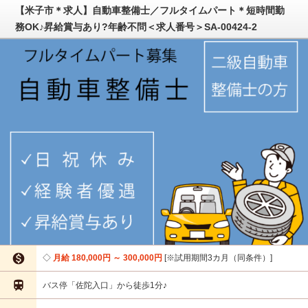
【米子市＊求人】自動車整備士／フルタイムパート＊短時間勤
務OK♪昇給賞与あり?年齢不問＜求人番号＞SA-00424-2

月給 180,000円 ～ 300,000円
※試用期間3カ月（同条件）

バス停「佐陀入口」から徒歩1分♪