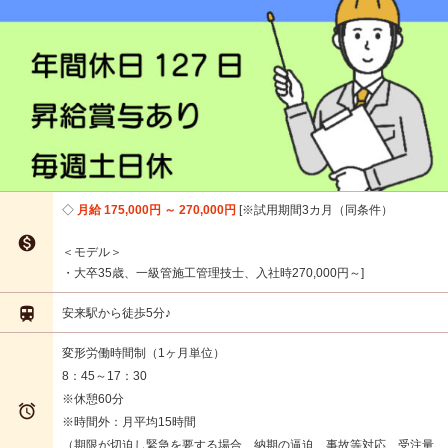
月給 175,000円 ～ 270,000円
※試用期間3カ月（同条件）

＜モデル＞
・大卒35歳、一級管施工管理技士、入社時270,000円～

安来駅から徒歩5分♪
変形労働時間制（1ヶ月単位）
8：45～17：30
※休憩60分

※時間外：月平均15時間
（期限が切迫し緊急を要する場合、納期の逼迫、事故等対応、受注量