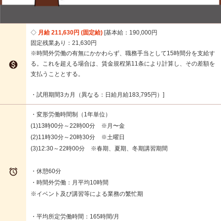
月給 211,630円 (固定給)
基本給：190,000円
固定残業あり：21,630円
※時間外労働の有無にかかわらず、職務手当として15時間分を支給す

る。これを超える場合は、賃金規程第11条により計算し、その差額を
支払うこととする。
・試用期間3カ月（異なる：日給月給183,795円）
・変形労働時間制（1年単位）
(1)13時00分～22時00分 ※月〜金
(2)11時30分～20時30分 ※土曜日
(3)12:30～22時00分 ※春期、夏期、冬期講習期間

・休憩60分
・時間外労働：月平均10時間
※イベント及び講習等による業務の繁忙期
・平均所定労働時間：165時間/月