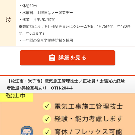
・休憩60分
・水曜日、土曜日はノー残業デー

・残業 月平均17時間
※繫忙期における仕様変更またはクレーム対応（月75時間、年480時
間、年6回まで）
・一年間の変形労働時間制を採用

詳細を見る
【松江市・米子市】電気施工管理技士／正社員＊太陽光の経験
者歓迎♪昇給賞与あり OTH-204-4