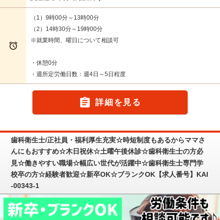
（1）9時00分～13時00分
（2）14時30分～19時00分
※就業時間、曜日について相談可

・休憩0分
・週所定労働日数：週4日～5日程度

詳細を見る
歯科衛生士/正社員・福利厚生充実☆時短制度もあるからママさ
んにもおすすめ☆木日祝休☆土曜午後休診☆歯科衛生士の方必
見☆働きやすい職場☆幅広い世代が活躍中☆歯科衛生士専門学
校卒の方☆経験者歓迎☆新卒OK☆ブランクOK【求人番号】KAI
-00343-1