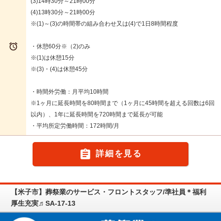
(3)14時30分～21時00分
(4)13時30分～21時00分
※(1)～(3)の時間帯の組み合わせ又は(4)で1日8時間程度

・休憩60分※（2)のみ
※(1)は休憩15分
※(3)・(4)は休憩45分
・時間外労働：月平均10時間
※1ヶ月に延長時間を80時間まで（1ヶ月に45時間を超える回数は6回
以内）、1年に延長時間を720時間まで延長が可能
・平均所定労働時間：172時間/月

詳細を見る
【米子市】葬祭業のサービス・フロントスタッフ/準社員＊福利
厚生充実♬SA-17-13