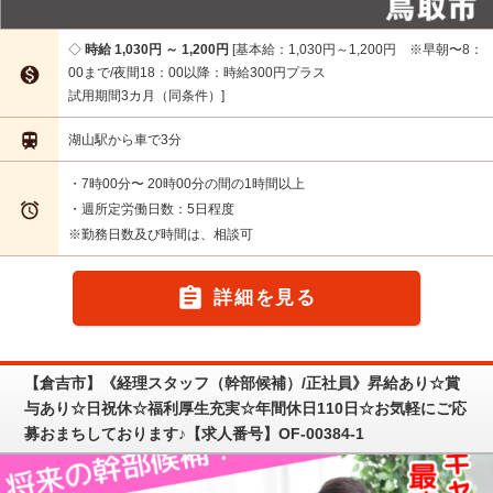
時給 1,030円 ～ 1,200円
基本給：1,030円～1,200円 ※早朝〜8：

00まで/夜間18：00以降：時給300円プラス
試用期間3カ月（同条件）

湖山駅から車で3分
・7時00分〜 20時00分の間の1時間以上

・週所定労働日数：5日程度
※勤務日数及び時間は、相談可

詳細を見る
【倉吉市】《経理スタッフ（幹部候補）/正社員》昇給あり☆賞
与あり☆日祝休☆福利厚生充実☆年間休日110日☆お気軽にご応
募おまちしております♪【求人番号】OF-00384-1