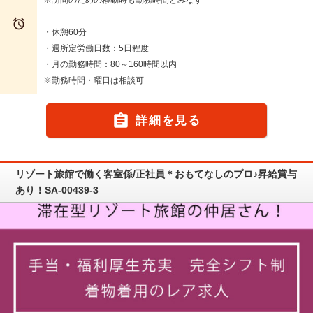

・休憩60分
・週所定労働日数：5日程度
・月の勤務時間：80～160時間以内
※勤務時間・曜日は相談可

詳細を見る
リゾート旅館で働く客室係/正社員＊おもてなしのプロ♪昇給賞与
あり！SA-00439-3