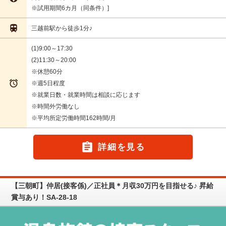
※試用期間6カ月（同条件）

三越前駅から徒歩1分♪
(1)9:00～17:30
(2)11:30～20:00
※休憩60分

※週5日程度
※就業日数・就業時間は相談に応じます
※時間外労働なし
※平均所定労働時間162時間/月

詳細を見る
【三朝町】仲居(接客係)／正社員＊月収30万円を目指せる♪ 昇給
賞与あり！SA-28-18