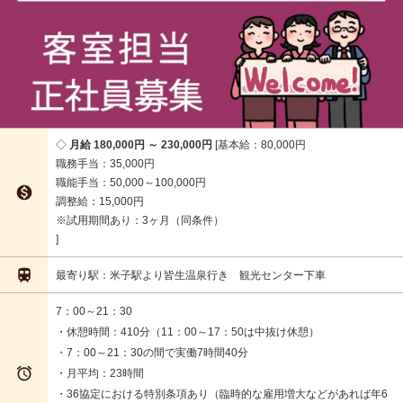
月給 180,000円 ～ 230,000円
基本給：80,000円
職務手当：35,000円
職能手当：50,000～100,000円

調整給：15,000円
※試用期間あり：3ヶ月（同条件）

最寄り駅：米子駅より皆生温泉行き 観光センター下車
7：00～21：30
・休憩時間：410分（11：00～17：50は中抜け休憩）
・7：00～21：30の間で実働7時間40分

・月平均：23時間
・36協定における特別条項あり（臨時的な雇用増大などがあれば年6