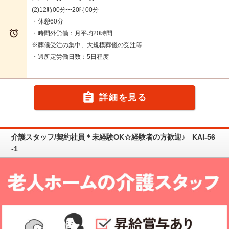
(2)12時00分〜20時00分
・休憩60分

・時間外労働：月平均20時間
※葬儀受注の集中、大規模葬儀の受注等
・週所定労働日数：5日程度

詳細を見る
介護スタッフ/契約社員＊未経験OK☆経験者の方歓迎♪ KAI-56
-1