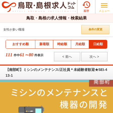

メニュー
履歴
鳥取・島根の求人情報・検索結果
女性が多い職場
条件の変更
おすすめ順
新着順
時給順
月給順
日給順
111
61～80
件中
件表示
< 前へ
次へ >
【南部町】ミシンのメンテナンス/正社員＊未経験者歓迎★SEI-4
13-1