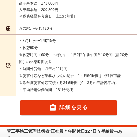
高卒基本給：171,000円
大卒基本給：200,800円
※職務経歴を考慮し、上記に加算

倉吉駅から徒歩20分
・8時15分〜17時15分
・休憩60分
※休憩時間（60分）のほかに、1日2回午前午後各10分間（計20分
間）の休息時間あり

・時間外労働：月平均11時間
※災害対応など業務ひっ迫の場合、1ヶ月80時間まで延長可能
※昨年度災害対応実績：月34.6時間（9～3月の設計部平均）
・平均所定労働時間：161時間/月

詳細を見る
管工事施工管理技術者/正社員＊年間休日127日☆昇給賞与あ