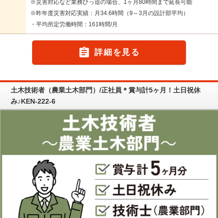
※災害対応など業務ひっ迫の場合、1ヶ月80時間まで延長可能
※昨年度災害対応実績：月34.6時間（9～3月の設計部平均）
・平均所定労働時間：161時間/月

詳細を見る
土木技術者（農業土木部門）/正社員＊賞与計5ヶ月！土日祝休
み♪KEN-222-6