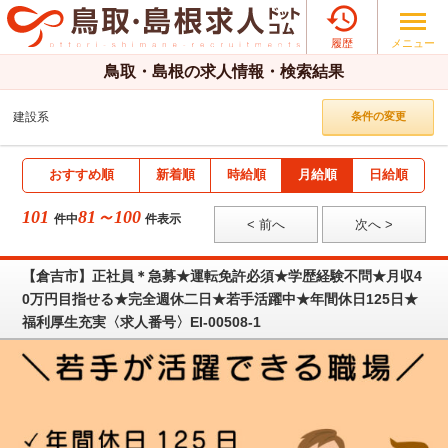

メニュー
履歴
鳥取・島根の求人情報・検索結果
建設系
条件の変更
おすすめ順
新着順
時給順
月給順
日給順
101
81～100
件中
件表示
< 前へ
次へ >
【倉吉市】正社員＊急募★運転免許必須★学歴経験不問★月収4
0万円目指せる★完全週休二日★若手活躍中★年間休日125日★
福利厚生充実〈求人番号〉EI-00508-1