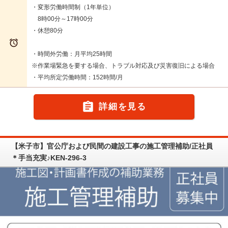
・変形労働時間制（1年単位）
8時00分～17時00分
・休憩80分

・時間外労働：月平均25時間
※作業場緊急を要する場合、トラブル対応及び災害復旧による場合
・平均所定労働時間：152時間/月

詳細を見る
【米子市】官公庁および民間の建設工事の施工管理補助/正社員
＊手当充実♪KEN-296-3