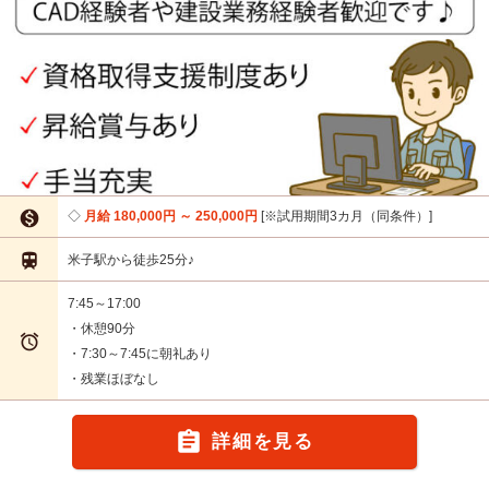

月給 180,000円 ～ 250,000円
※試用期間3カ月（同条件）

米子駅から徒歩25分♪
7:45～17:00
・休憩90分

・7:30～7:45に朝礼あり
・残業ほぼなし

詳細を見る