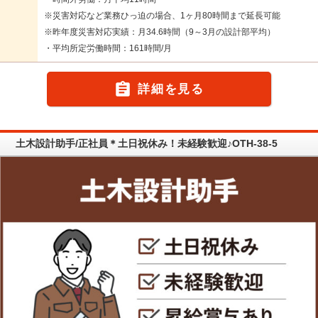
※災害対応など業務ひっ迫の場合、1ヶ月80時間まで延長可能
※昨年度災害対応実績：月34.6時間（9～3月の設計部平均）
・平均所定労働時間：161時間/月

詳細を見る
土木設計助手/正社員＊土日祝休み！未経験歓迎♪OTH-38-5