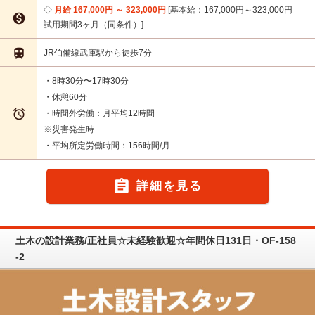
月給 167,000円 ～ 323,000円
基本給：167,000円～323,000円

試用期間3ヶ月（同条件）

JR伯備線武庫駅から徒歩7分
・8時30分〜17時30分
・休憩60分

・時間外労働：月平均12時間
※災害発生時
・平均所定労働時間：156時間/月

詳細を見る
土木の設計業務/正社員☆未経験歓迎☆年間休日131日・OF-158
-2