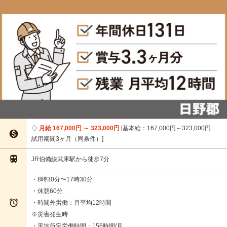
月給 167,000円 ～ 323,000円
基本給：167,000円～323,000円

試用期間3ヶ月（同条件）

JR伯備線武庫駅から徒歩7分
・8時30分〜17時30分
・休憩60分

・時間外労働：月平均12時間
※災害発生時
・平均所定労働時間：156時間/月