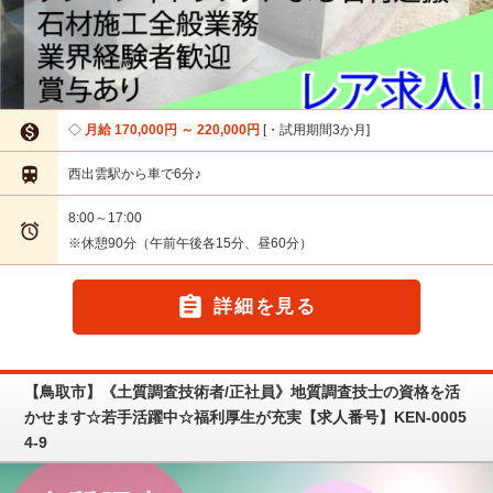

月給 170,000円 ～ 220,000円
・試用期間3か月

西出雲駅から車で6分♪
8:00～17:00

※休憩90分（午前午後各15分、昼60分）

詳細を見る
【鳥取市】《土質調査技術者/正社員》地質調査技士の資格を活
かせます☆若手活躍中☆福利厚生が充実【求人番号】KEN-0005
4-9