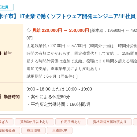
正社員
米子市】 IT企業で働くソフトウェア開発エンジニア/正社員＊土
月給 220,000円 ～ 550,000円
基本給：196900円 ～ 492
0円
固定残業代：23100円 ～ 57700円（時間外手当は、時間外労

給与
時間の有無にかかわらず、固定残業代として支給し、15時間
超える時間外労働は追加で支給。役職は３０時間を超える場
追加で支給。※事業年度により変動あり）
試用期間：6ヶ月（同条件）
9:00～18:00 または 10:00～19:00

・案件による休憩60分
勤務時間
・平均所定労働時間：160時間/月
稼ぎ方
賞与3か月以上あり
住宅手当あり
資格取得支援制度あり
経験者優遇
職場環境
車通勤OK