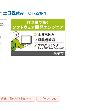
日祝休み OF-278-4
30
働
を
合
産休・育休制度実績あり
ブランクOK