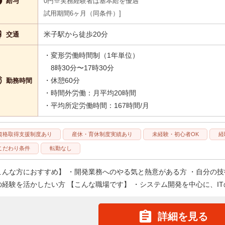

給与
0円※実務経験者は基本給を優遇
試用期間6ヶ月（同条件）

米子駅から徒歩20分
交通
・変形労働時間制（1年単位）
8時30分〜17時30分

・休憩60分
勤務時間
・時間外労働：月平均20時間
・平均所定労働時間：167時間/月
資格取得支援制度あり
産休・育休制度実績あり
未経験・初心者OK
経
こだわり条件
転勤なし
こんな方におすすめ】 ・開発業務へのやる気と熱意がある方 ・自分の技
の経験を活かしたい方 【こんな職場です】 ・システム開発を中心に、ITの

詳細を見る