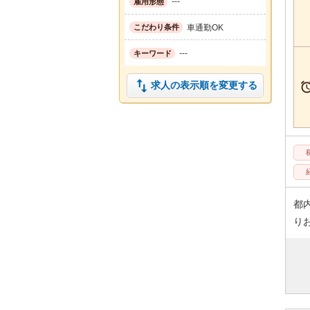
---
雇用形態
車通勤OK
こだわり条件
---
キーワード

求人の表示順を変更する
都
り