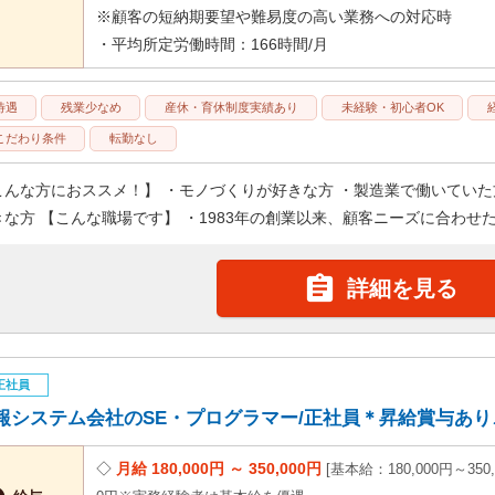
※顧客の短納期要望や難易度の高い業務への対応時
・平均所定労働時間：166時間/月
待遇
残業少なめ
産休・育休制度実績あり
未経験・初心者OK
こだわり条件
転勤なし
こんな方におススメ！】 ・モノづくりが好きな方 ・製造業で働いていた
きな方 【こんな職場です】 ・1983年の創業以来、顧客ニーズに合わせた･

詳細を見る
正社員
報システム会社のSE・プログラマー/正社員＊昇給賞与あり♪OT
月給 180,000円 ～ 350,000円
基本給：180,000円～350,