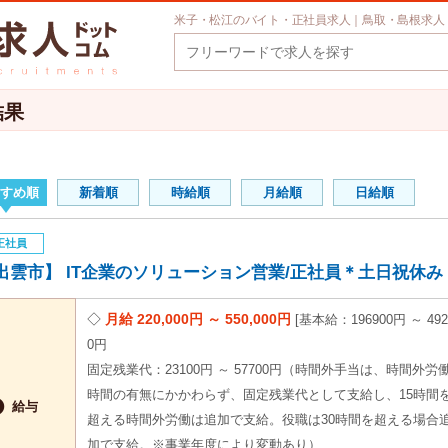
米子・松江のバイト・正社員求人｜鳥取・島根求人
結果
すめ順
新着順
時給順
月給順
日給順
正社員
出雲市】 IT企業のソリューション営業/正社員＊土日祝休み EI
月給 220,000円 ～ 550,000円
基本給：196900円 ～ 492
0円
固定残業代：23100円 ～ 57700円（時間外手当は、時間外労
時間の有無にかかわらず、固定残業代として支給し、15時間

給与
超える時間外労働は追加で支給。役職は30時間を超える場合
加で支給。※事業年度により変動あり）