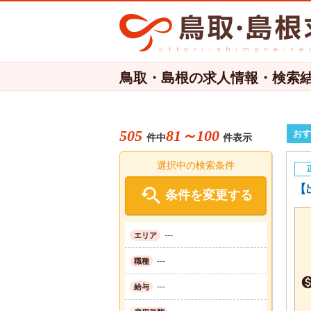
鳥取・島根の求人情報・検索
505
81～100
おす
件中
件表示
選択中の検索条件
【

条件を変更する
---
エリア
---
職種
---
給与