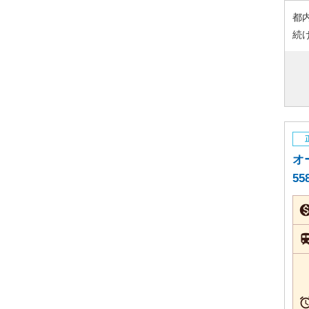
都
続
オ
55