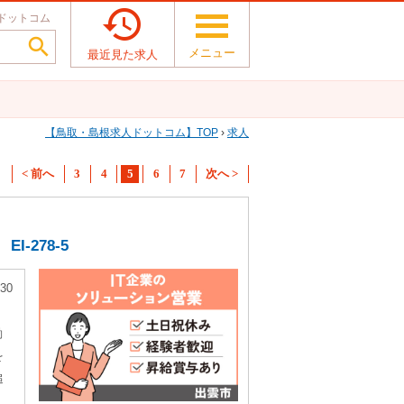

ドットコム

メニュー
最近見た求人
鳥取・島根求人ドットコム
TOP
›
求人
< 前へ
3
4
5
6
7
次へ >
-278-5
30
働
を
追