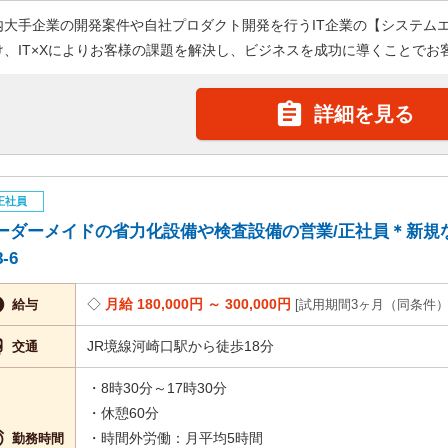
内大手企業の開発案件や自社プロダクト開発を行うIT企業の【システム
け、IT×Xによりお客様の課題を解決し、ビジネスを成功に導くことでお客

詳細を見る
正社員
ーダーメイドの省力化設備や検査設備の営業/正社員＊新規なし
8-6

月給 180,000円 ～ 300,000円
給与
試用期間3ヶ月（同条件

JR境線河崎口駅から徒歩18分
交通
・8時30分～17時30分
・休憩60分

・時間外労働：月平均5時間
勤務時間