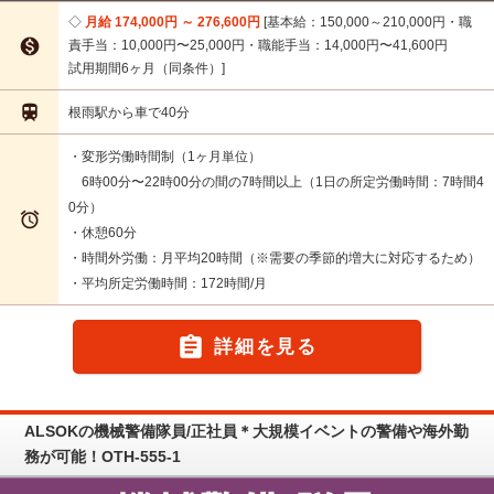
月給 174,000円 ～ 276,600円
基本給：150,000～210,000円・職

責手当：10,000円〜25,000円・職能手当：14,000円〜41,600円
試用期間6ヶ月（同条件）

根雨駅から車で40分
・変形労働時間制（1ヶ月単位）
6時00分〜22時00分の間の7時間以上（1日の所定労働時間：7時間4
0分）

・休憩60分
・時間外労働：月平均20時間（※需要の季節的増大に対応するため）
・平均所定労働時間：172時間/月

詳細を見る
ALSOKの機械警備隊員/正社員＊大規模イベントの警備や海外勤
務が可能！OTH-555-1