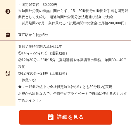
・固定残業代：30,000円

※時間外労働の有無に関わらず、15～20時間分の時間外手当を固定残
業代として支給し、超過時間外労働分は法定通り追加で支給
・試用期間2か月 条件異なる：試用期間中の賃金は月額200,000円

直江駅から徒歩5分
変形労働時間制の単位は1年
①14時～22時15分（通常勤務）
②12時30分～22時15分（夏期講習や冬期講習の勤務。年間30～40日
程度）

③12時30分～21時（土曜勤務）
・休憩60分
◆ノー残業取組中で全社員定時退社(遅くとも30分以内)実現
お昼から出勤なので、午前中がプライベートで自由に使えるのもおす
すめポイント♪

詳細を見る