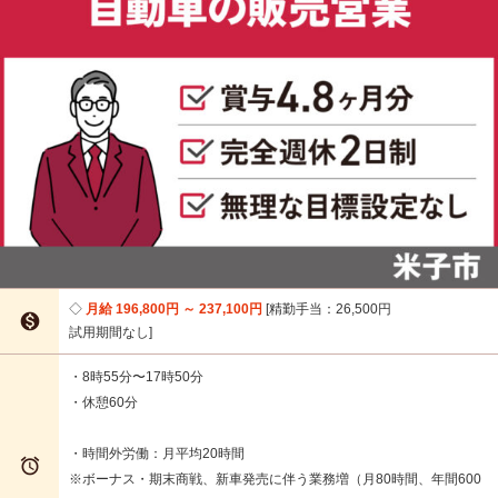
月給 196,800円 ～ 237,100円
精勤手当：26,500円

試用期間なし
・8時55分〜17時50分
・休憩60分
・時間外労働：月平均20時間

※ボーナス・期末商戦、新車発売に伴う業務増（月80時間、年間600