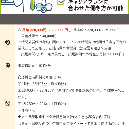
月給 220,000円 ～ 280,000円
・基本給：220,000～250,000円
・固定残業代：30,000円

※時間外労働の有無に関わらず、15～20時間分の時間外手当を固定残
業代として支給し、超過時間外労働分は法定通り追加で支給
・試用期間2か月 条件異なる：試用期間中の賃金は月額200,000円

出雲市駅から車で3分
変形労働時間制の単位は1年
①14時～22時15分（通常勤務）
②12時30分～22時15分（夏期講習や冬期講習の勤務。年間30～40日
程度）

③12時30分～21時（土曜勤務）
・休憩60分
◆ノー残業取組中で全社員定時退社(遅くとも30分以内)実現
お昼から出勤なので、午前中がプライベートで自由に使えるのもおす