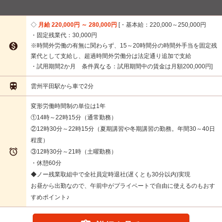
月給 220,000円 ～ 280,000円
・基本給：220,000～250,000円
・固定残業代：30,000円

※時間外労働の有無に関わらず、15～20時間分の時間外手当を固定残
業代として支給し、超過時間外労働分は法定通り追加で支給
・試用期間2か月 条件異なる：試用期間中の賃金は月額200,000円

雲州平田駅から車で2分
変形労働時間制の単位は1年
①14時～22時15分（通常勤務）
②12時30分～22時15分（夏期講習や冬期講習の勤務。年間30～40日
程度）

③12時30分～21時（土曜勤務）
・休憩60分
◆ノー残業取組中で全社員定時退社(遅くとも30分以内)実現
お昼から出勤なので、午前中がプライベートで自由に使えるのもおす
すめポイント♪