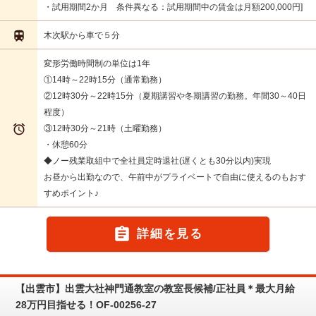
・試用期間2か月 条件異なる：試用期間中の賃金は月額200,000円

木次駅から車で５分
変形労働時間制の単位は1年
①14時～22時15分（通常勤務）
②12時30分～22時15分（夏期講習や冬期講習の勤務。年間30～40日
程度）

③12時30分～21時（土曜勤務）
・休憩60分
◆ノー残業取組中で全社員定時退社(遅くとも30分以内)実現
お昼から出勤なので、午前中がプライベートで自由に使えるのもおす
すめポイント♪

詳細を見る
【出雲市】出雲大社神門通教室の教室長候補/正社員＊最大月給
28万円目指せる！OF-00256-27