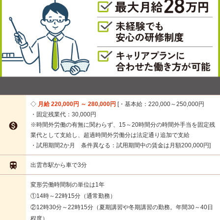
月給 220,000円 ～ 280,000円
・基本給：220,000～250,000円
・固定残業代：30,000円

※時間外労働の有無に関わらず、15～20時間分の時間外手当を固定残
業代として支給し、超過時間外労働分は法定通り追加で支給
・試用期間2か月 条件異なる：試用期間中の賃金は月額200,000円

出雲市駅から車で3分
変形労働時間制の単位は1年
①14時～22時15分（通常勤務）
②12時30分～22時15分（夏期講習や冬期講習の勤務。年間30～40日
程度）