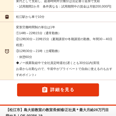
業代として支給し、超過時間外労働分は法定通り追加で支給
・試用期間2か月 条件異なる：試用期間中の賃金は月額200,000円

松江駅から車で10分
変形労働時間制の単位は1年
①14時～22時15分（通常勤務）
②12時30分～22時15分（夏期講習や冬期講習の勤務。年間30～40日
程度）

③12時30分～21時（土曜勤務）
・休憩60分
◆ノー残業取組中で全社員定時退社(遅くとも30分以内)実現
お昼から出勤なので、午前中がプライベートで自由に使えるのもおす
すめポイント♪

詳細を見る
【松江市】島大前教室の教室長候補/正社員＊最大月給28万円目
指せる！OF-00256-19