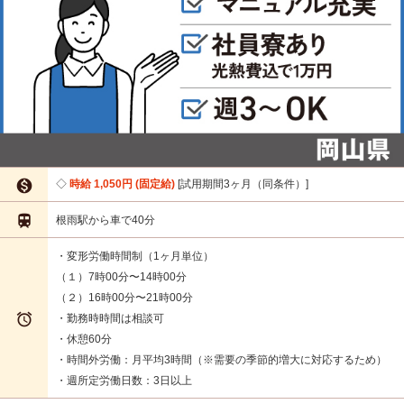

時給 1,050円 (固定給)
試用期間3ヶ月（同条件）

根雨駅から車で40分
・変形労働時間制（1ヶ月単位）
（１）7時00分〜14時00分
（２）16時00分〜21時00分

・勤務時時間は相談可
・休憩60分
・時間外労働：月平均3時間（※需要の季節的増大に対応するため）
・週所定労働日数：3日以上