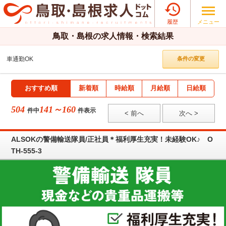

メニュー
履歴
鳥取・島根の求人情報・検索結果
車通勤OK
条件の変更
おすすめ順
新着順
時給順
月給順
日給順
504
141～160
件中
件表示
< 前へ
次へ >
ALSOKの警備輸送隊員/正社員＊福利厚生充実！未経験OK♪ O
TH-555-3