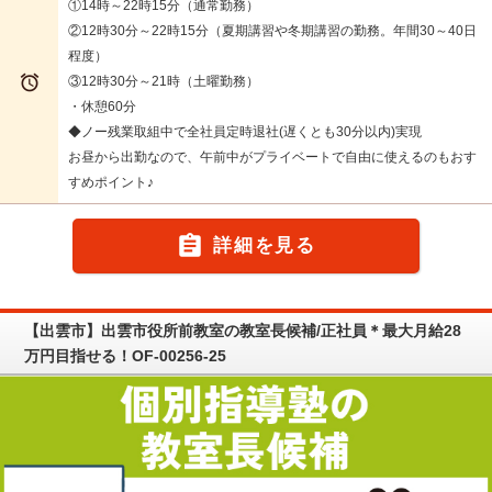
①14時～22時15分（通常勤務）
②12時30分～22時15分（夏期講習や冬期講習の勤務。年間30～40日
程度）

③12時30分～21時（土曜勤務）
・休憩60分
◆ノー残業取組中で全社員定時退社(遅くとも30分以内)実現
お昼から出勤なので、午前中がプライベートで自由に使えるのもおす
すめポイント♪

詳細を見る
【出雲市】出雲市役所前教室の教室長候補/正社員＊最大月給28
万円目指せる！OF-00256-25