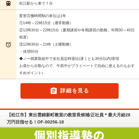

松江駅から車で７分
変形労働時間制の単位は1年
①14時～22時15分（通常勤務）
②12時30分～22時15分（夏期講習や冬期講習の勤務。年間30～40日
程度）

③12時30分～21時（土曜勤務）
・休憩60分
◆ノー残業取組中で全社員定時退社(遅くとも30分以内)実現
お昼から出勤なので、午前中がプライベートで自由に使えるのもおす
すめポイント♪

詳細を見る
【松江市】東出雲錦新町教室の教室長候補/正社員＊最大月給28
万円目指せる！OF-00256-18