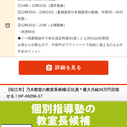
①14時～22時15分（通常勤務）
②12時30分～22時15分（夏期講習や冬期講習の勤務。年間30～40日
程度）

③12時30分～21時（土曜勤務）
・休憩60分
◆ノー残業取組中で全社員定時退社(遅くとも30分以内)実現
お昼から出勤なので、午前中がプライベートで自由に使えるのもおす
すめポイント♪

詳細を見る
【松江市】乃木教室の教室長候補/正社員＊最大月給28万円目指
せる！OF-00256-17